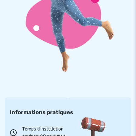
JB Gonflables propose une large gamme et a plus de 3000
gonflables en stock. Cela fait de JB Gonflables un fournisseur
leader de structures gonflables. Vous recherchez un parc de
jeux gonflable ou un autre château gonflable ? Vous avez
besoin d'une livraison immédiate ou préférez-vous une
conception sur mesure ? Quels que soient vos souhaits, vous
êtes sûr de trouver ce qu'il vous faut chez nous !
Informations pratiques
Temps d'installation