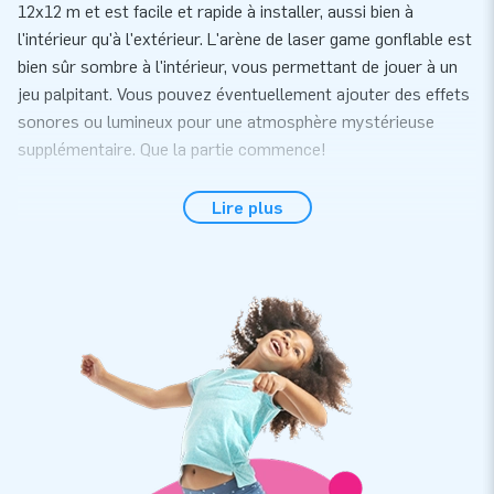
12x12 m et est facile et rapide à installer, aussi bien à
l'intérieur qu'à l'extérieur. L'arène de laser game gonflable est
bien sûr sombre à l'intérieur, vous permettant de jouer à un
jeu palpitant. Vous pouvez éventuellement ajouter des effets
sonores ou lumineux pour une atmosphère mystérieuse
supplémentaire. Que la partie commence!
Arène de laser game de haute qualité
Lire plus
L'arène de Laser Game est fabriquée en PVC solide et de
haute qualité.Cela garantit qu'elle dure longtemps et soit
facile à nettoyer. Bien sûr, vous bénéficiez également d'une
garantie. L'arene de laser game gonflable est livrée avec tout
ce dont vous avez besoin : souffleur, matériel d'ancrage, sac
de transport et mode d'emploi clair.
JB Gonflables propose plus de 3000 gonflables en
stock