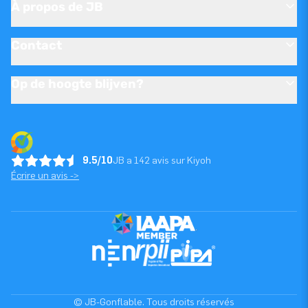
À propos de JB
Contact
Op de hoogte blijven?
9.5/10
JB a 142 avis sur Kiyoh
Écrire un avis ->
© JB-Gonflable. Tous droits réservés