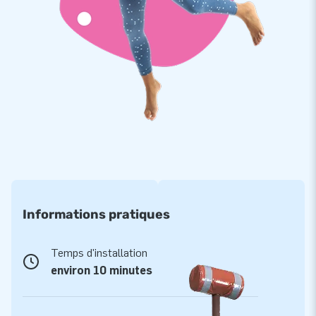
pour cela.
Coussins et jeux gonflables de qualité supérieure
Les coussins JB sont renforcés à plusieurs points et cousus
de manière multiple, fabriqués en PVC robuste et de haute
qualité. Ils sont donc faciles à nettoyer et également
durables. Nous offrons également une garantie de 5 ans sur
le jeu Attrape-Bâtons. Ainsi, vous pouvez offrir des années
de plaisir de jeu optimal avec ce produit.
Achetez le jeu Attrape-Bâtons et offrez à vos clients une
journée amusante et passionnante.
Informations pratiques
Commandez auprès du fabricant de structures
gonflables : JB Gonflables
Temps d'installation
Chez JB Gonflables, nous sommes fiers de notre service
environ 10 minutes
inégalé et de la plus haute qualité de nos produits. Nous
veillons à ce que vous profitiez longtemps de votre achat. Un