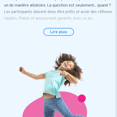
un de manière aléatoire. La question est seulement... quand ?
Les participants doivent donc être prêts et avoir des réflexes
rapides. Plaisir et amusement garantis avec ce jeu
nostalgique.
Lire plus
Installation en 5 minutes
Le jeu Attrape-Bâtons est facile à installer et prêt à l'emploi
en seulement 5 minutes. Le cadre est hermétique, ce qui
signifie qu'il doit être gonflé une seule fois et qu'il fonctionne
ensuite sans souffleur. La barre contient 10 électroaimants
auxquels les bâtons sont attachés, activés et désactivés par
la console de commande. Celle-ci est alimentée par le
courant secteur. Attrape-Bâtons est disponible en 3 thèmes
amusants (jungle, western et ferme) et est livré avec des
bâtons de série. Moyennant un supplément, des bananes sont
également disponibles à la place des bâtons pour une
nouvelle dimension de jeu ! N'hésitez pas à nous contacter