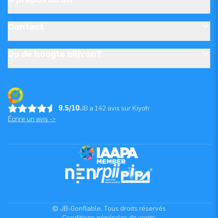
Contact
Op de hoogte blijven?
9.5/10
JB a 142 avis sur Kiyoh
Écrire un avis ->
© JB-Gonflable. Tous droits réservés
Conditions générales de vente