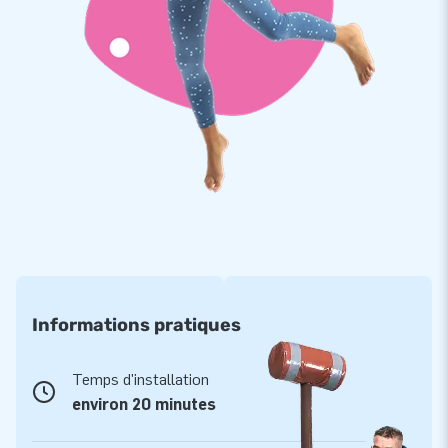
JB Gonflables propose toute une collection de structures
gonflables de Noël à vendre. Ces accroche-regard gonflables
sur le thème "Noël" font ressortir votre stand ou votre
boutique. Une boule à neige avec de la neige donne une
ambiance hivernale à tout événement. Et ils sont également
rapides à mettre en place. Vous pouvez facilement installer
ce gonflable de Noël avec deux personnes. Il faut environ 20
minutes pour que la boule à neige gonflable soit prête à
l'emploi. De plus, vous pouvez vous asseoir dans la boule à
neige géante, et vous plonger dans un monde hivernal blanc.
Les petits comme les grands profieteront certainement de
cette belle attraction. Commandez votre boule de neige
Informations pratiques
professionnelle maintenant!
Temps d'installation
environ 20 minutes