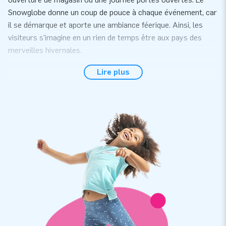
Snowglobe donne un coup de pouce à chaque événement, car
il se démarque et aporte une ambiance féerique. Ainsi, les
visiteurs s'imagine en un rien de temps être aux pays des
merveilles hivernales.
Achetez une boule à neige gonflable pour Noël
Lire plus
chez JB Gonflables
Vous souhaitez faire plaisir pendant les fêtes ? Alors une
boule à neige gonflable sur le thème 'Noël' est vraiment
quelque chose pour vous. Achetez chez JB Gonflables une
boule à neige géante dans laquelle vos visiteurs peuvent
s'emerveiller et se faire prendre en photo. Ainsi, vous pouvez
être sûr que le public fera la queue dans votre magasin ou
étal de marché. Une boule "en verre" avec de la neige
convient certainement pour une ouverture ou une fête d'hiver.
Commandez une boule à neige dans le thème de
'Noël' : vous ne le regretterez pas