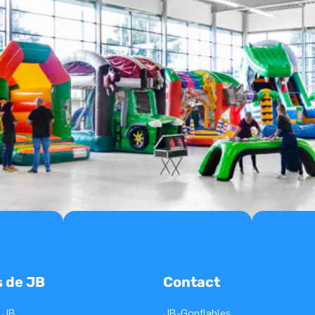
s de JB
Contact
 JB
JB-Gonflables