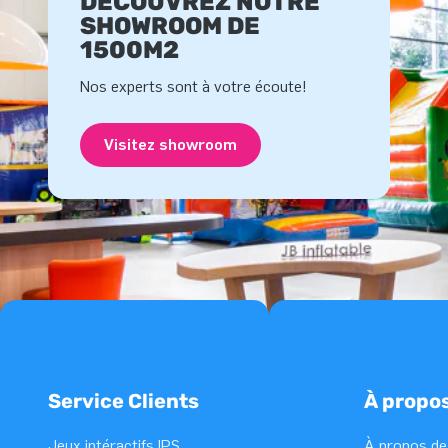
DÉCOUVREZ NOTRE
SHOWROOM DE
1500M2
Nos experts sont à votre écoute!
Visitez showroom
Service Clients
À propo
Jeux intéractifs IPS
À propos de