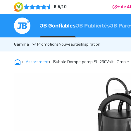
9.5/10
+ de 4
JB Gonflables
JB Publicités
JB Parc
Gamma
Promotions
Nouveautés
Inspiration
Assortiment
Bubble Dompelpomp EU 230Volt - Oranje