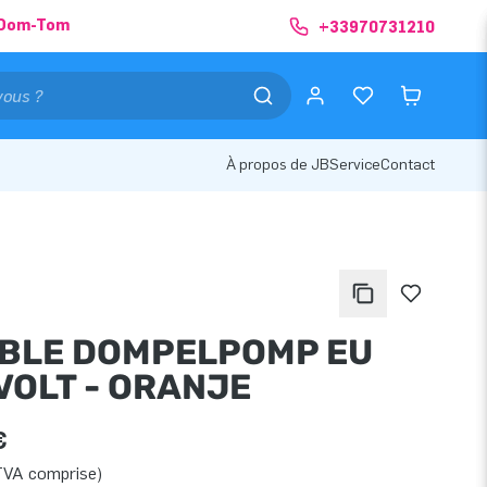
& Dom-Tom
+33970731210
À propos de JB
Service
Contact
BLE DOMPELPOMP EU
VOLT - ORANJE
€
TVA comprise)