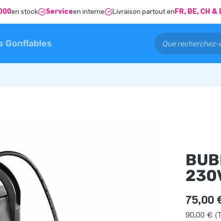
000
en stock
Service
en interne
Livraison partout en
FR, BE, CH 
s Gonflables
BUB
230
75,00 
90,00 € (