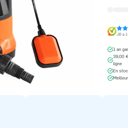
JB a 1
1 an ga
39,00 €
ligne
En stoc
Meilleu