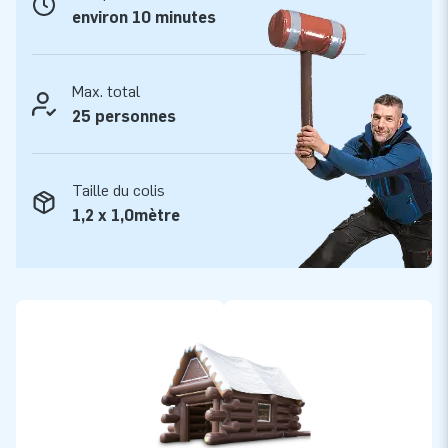
environ 10 minutes
JB aide les gens à célébrer leurs événements dans le monde
entier depuis plus de 15 ans. Nous le faisons avec nos
concepteurs, développeurs et logisticiens, qui créent des
Max. total
produits gonflables uniques ! Et vous êtes toujours assurés
25 personnes
de notre service et de notre livraison professionnels. C'est
pourquoi on nous appelle "creators of greatness" !
Taille du colis
1,2 x 1,0mètre