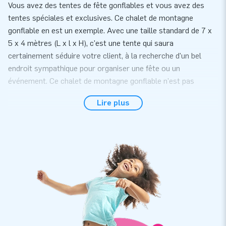
Vous avez des tentes de fête gonflables et vous avez des
tentes spéciales et exclusives. Ce chalet de montagne
gonflable en est un exemple. Avec une taille standard de 7 x
5 x 4 mètres (L x l x H), c'est une tente qui saura
certainement séduire votre client, à la recherche d'un bel
endroit sympathique pour organiser une fête ou un
événement. Ce chalet de montagne gonflable n'est pas
seulement beau à l'extérieur, l'intérieur est aussi spécial. Ici,
Lire plus
vous voyez une belle animation hivernale en couleurs. En
d'autres termes : c'est la base d'une belle fête ! Nous
pouvons aussi personnaliser le chalet pour vous. N'hésitez
pas à nous contacter.
Un chalet de montagne complet en moins de 10
minutes
La mise en place de ce chalet de montagne gonflable est
faite, pour ainsi dire, le temps de boire deux bières. En moins