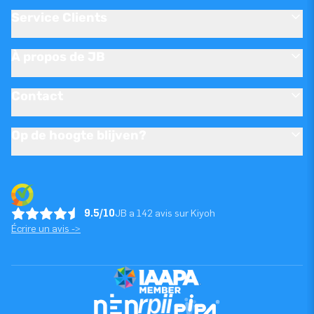
Service Clients
À propos de JB
Contact
Op de hoogte blijven?
9.5/10
JB a 142 avis sur Kiyoh
Écrire un avis ->