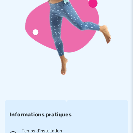
de 10 minutes, cette tente de fête joyeuse est prête pour
vous. Bien entendu, nous vous fournirons la soufflerie
nécessaire, le manuel et le matériel d'ancrage. Tout comme
le sac de transport pour la tente de 160 kilos.
Qualité supérieure avec 5 ans de garantie
Les tentes JB sont renforcées en plusieurs points et
cousues à plusieurs reprises et sont fabriquées en PVC
solide et de haute qualité. Elles sont donc durables et faciles
à entretenir. Nous offrons également une garantie de 5 ans et
un service de réparation sur les tentes. De cette façon, vous
livrez un produit avec des années de plaisir de fête optimal.
Achetez ce chalet de montagne décoré et offrez à vos
Informations pratiques
clients la plus belle des journées !
Plus de 15 000 clients ont également choisi JB
Temps d'installation