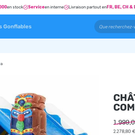
000
en stock
Service
en interne
Livraison partout en
FR, BE, CH 
s Gonflables
ha
CHÂ
COM
1.999,
2.278,80 