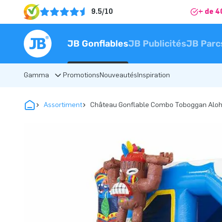
9.5/10
+ de 4
JB Gonflables
JB Publicités
JB Parc
Gamma
Promotions
Nouveautés
Inspiration
Assortiment
Château Gonflable Combo Toboggan Alo