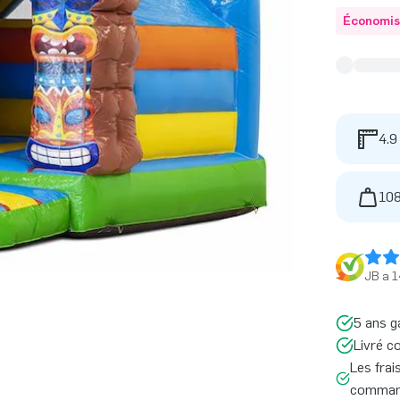
Économis
4.9
108
JB a 1
5 ans g
Livré c
Les frai
command