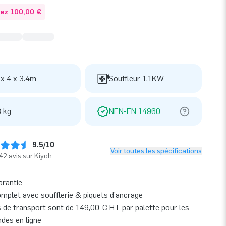
ez 100,00 €
 x 4 x 3.4m
Souffleur 1,1KW
 kg
NEN-EN 14960
9.5/10
Voir toutes les spécifications
42 avis sur Kiyoh
arantie
omplet avec soufflerie & piquets d’ancrage
s de transport sont de 149,00 € HT par palette pour les
es en ligne