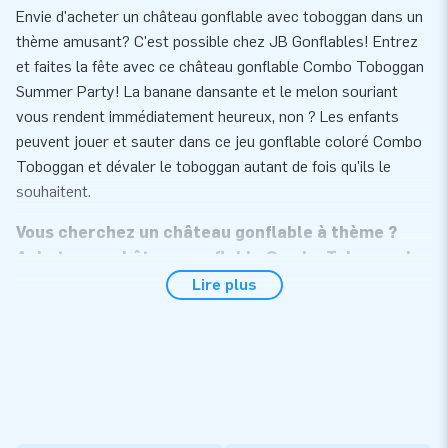
Envie d'acheter un château gonflable avec toboggan dans un
thème amusant? C'est possible chez JB Gonflables! Entrez
et faites la fête avec ce château gonflable Combo Toboggan
Summer Party! La banane dansante et le melon souriant
vous rendent immédiatement heureux, non ? Les enfants
peuvent jouer et sauter dans ce jeu gonflable coloré Combo
Toboggan et dévaler le toboggan autant de fois qu'ils le
souhaitent.
Vous cherchez un château gonflable à thème ?
Achetez un château gonflable Combo Toboggan!
Lire plus
Les châteaux gonflables Combo Toboggan ne sont pas
populaires pour rien. Ces attractions gonflables pour enfants
garantissent des heures de divertissement. Ce modèle est
particulièrement populaire pour la location de part sa taille.
En effet, il est moins profond qu'un château gonflable
standard mais comporte un toboggan pour encore plus de