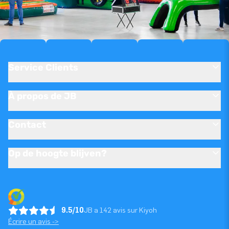
Service Clients
À propos de JB
Contact
Op de hoogte blijven?
9.5/10
JB a 142 avis sur Kiyoh
Écrire un avis ->