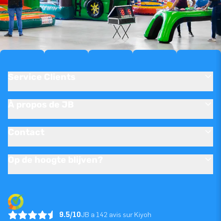
Service Clients
À propos de JB
Contact
Op de hoogte blijven?
9.5/10
JB a 142 avis sur Kiyoh