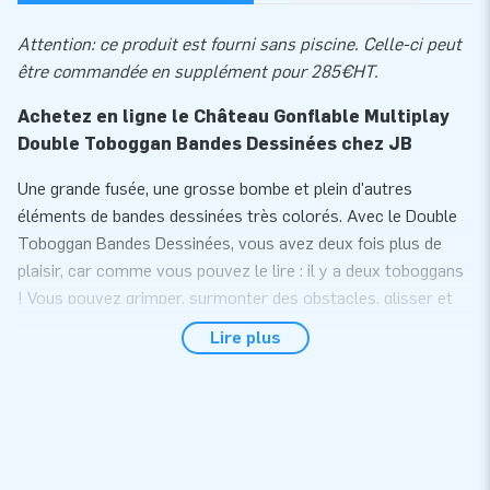
Attention: ce produit est fourni sans piscine. Celle-ci peut
être commandée en supplément pour 285€HT.
Achetez en ligne le Château Gonflable Multiplay
Double Toboggan Bandes Dessinées chez JB
Une grande fusée, une grosse bombe et plein d'autres
éléments de bandes dessinées très colorés. Avec le Double
Toboggan Bandes Dessinées, vous avez deux fois plus de
plaisir, car comme vous pouvez le lire : il y a deux toboggans
! Vous pouvez grimper, surmonter des obstacles, glisser et
sauter ; le divertissement pour les enfants est garanti. De
Lire plus
plus, il y a un petit plus pour plus de variété ; une piscine
gonflable à connecter. Remplissez la piscine d'un petit peu
d'eau en été et elle peut être utilisée comme pataugeoire.
Mais avec quelques balles en plastique, le Double Toboggan
se transforme en un clin d'œil en une superbe piscine à
balles!