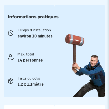
Profitez de belles heures de plaisir sur le Château
gonflable Multiplay Double Toboggan Bandes
Informations pratiques
Dessinées
Temps d'installation
Avec des thèmes uniques et auto-conçus par JB, vous faites
environ 10 minutes
de toute fête sportive, anniversaire ou autre événement un
véritable succès pour les enfants. Les bandes dessinées se
démarquent même de loin ; les enfants peuvent se défouler
Max. total
sur cette structure gonflable géniale ! Vous installez
14 personnes
facilement et rapidement le Château Gonflable Multiplay
Double Toboggan Bandes Dessinées. Le château gonflable
est livré avec un ventilateur, du matériel d'ancrage, un sac de
Taille du colis
transport et un mode d'emploi clair. Tout est complet pour
1.2 x 1.1mètre
une fantastique expérience.
Commandez chez le fabricant de châteaux
gonflables: JB Gonflables