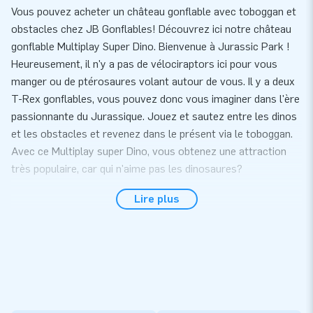
Vous pouvez acheter un château gonflable avec toboggan et
obstacles chez JB Gonflables! Découvrez ici notre château
gonflable Multiplay Super Dino. Bienvenue à Jurassic Park !
Heureusement, il n'y a pas de vélociraptors ici pour vous
manger ou de ptérosaures volant autour de vous. Il y a deux
T-Rex gonflables, vous pouvez donc vous imaginer dans l'ère
passionnante du Jurassique. Jouez et sautez entre les dinos
et les obstacles et revenez dans le présent via le toboggan.
Avec ce Multiplay super Dino, vous obtenez une attraction
très populaire, car qui n'aime pas les dinosaures?
Vous cherchez un grand château gonflable avec
Lire plus
toboggan ? Achetez un Multiplay Super!
Les grands châteaux gonflables Multiplay de JB Gonflables
sont extrêmement populaires. Ces Gonflables XXL ont tout
pour plaire ! Des obstacles , un toboggan et beaucoup
d'espace pour sauter et jouer. Une autre chose importante à