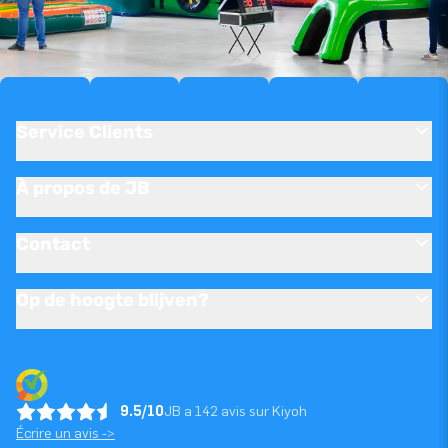
Service Clients
À propos de JB
Contact
Op de hoogte blijven?
9.5/10
JB a 142 avis sur Kiyoh
Écrire un avis ->