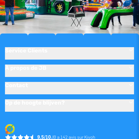
Service Clients
À propos de JB
Contact
Op de hoogte blijven?
9.5/10
JB a 142 avis sur Kiyoh