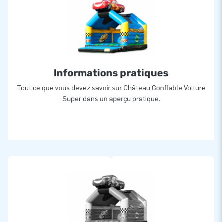
cela offre une garantie unique de 5 ans pour tous ses
châteaux et attractions gonflables. Ainsi, JB vous assure une
longue durée de vie pour toutes vos structures gonflables.
Plus de 15.000 clients ont également choisi JB
Le fabricant JB a permis, depuis plus de 15 ans, aux enfants
Informations pratiques
et grands enfants du monde entier de sauter et s’amuser
Tout ce que vous devez savoir sur Château Gonflable Voiture
avec ses attractions gonflables. De plus, les équipes de
Super dans un aperçu pratique.
conception, de développement et de logistique fournissent et
innovent en permanence des attractions gonflables uniques !
JB c'est aussi l'assurance d’un service et d’une livraison
professionnels.