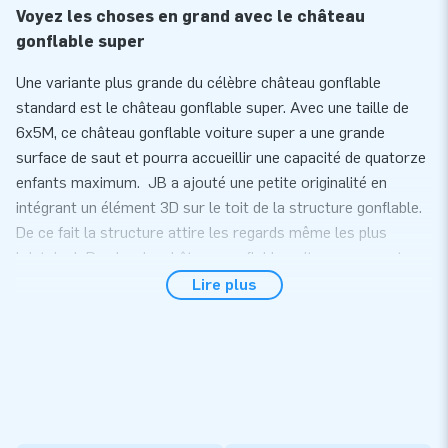
Voyez les choses en grand avec le château
gonflable super
Une variante plus grande du célèbre château gonflable
standard est le château gonflable super. Avec une taille de
6x5M, ce château gonflable voiture super a une grande
surface de saut et pourra accueillir une capacité de quatorze
enfants maximum. JB a ajouté une petite originalité en
intégrant un élément 3D sur le toit de la structure gonflable.
De ce fait la structure attire les regards même les plus
lointains! De plus, Le château gonflable voiture super est
couvert d'un toit afin de protéger les enfants de la pluie et
Lire plus
des rayons du soleil.
Commodité et service
D'une part, le château gonflable voiture super est livré en une
partie et est donc facile à transporter. il s’installe rapidement,
sous environ 10 minutes. Par ailleurs, cette structure