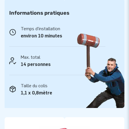
gonflable est Idéale pour les anniversaires, les kermesses,
les mariages ou tout autre évènement festif! D'autre part, le
Informations pratiques
château gonflable est livré avec une soufflerie, des piquets
d’ancrage, un sac de transport et un manuel/carnet de suivi.
Temps d'installation
Ainsi tout est livré complet, prêt à l’emploi!
environ 10 minutes
Qualité et garantie
Les châteaux gonflables JB sont renforcés avec une
Max. total
quadruple couture, protégée d’une couverture PVC sur toute
14 personnes
la piste de saut et endroits réputés fragiles. De plus, les
structures gonflables JB sont fabriquées à partir de PVC de
Taille du colis
haute qualité:
1,1 x 0,8mètre
- Densité minimum de 650-680g/m2
- Ignifugé résistant au feu, catégorisé M2
- Couleur inaltérable
Par ailleurs, JB est convaincu de sa haute qualité et pour