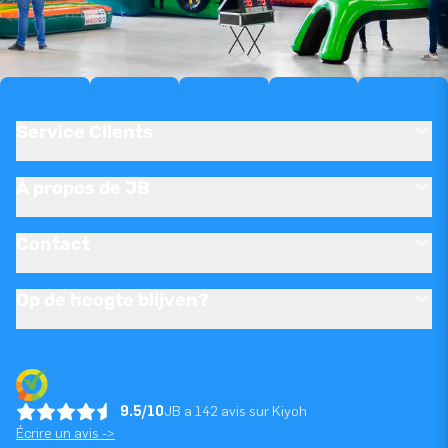
Service Clients
À propos de JB
Contact
Op de hoogte blijven?
9.5/10
JB a 142 avis sur Kiyoh
Écrire un avis ->