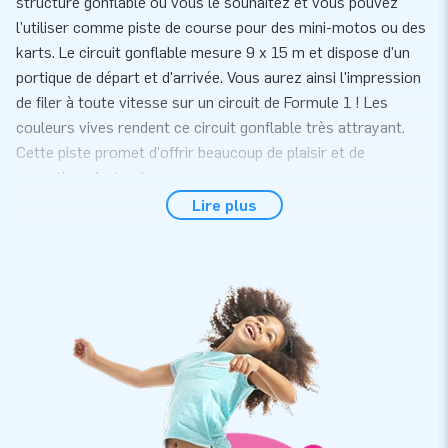
structure gonflable où vous le souhaitez et vous pouvez
l'utiliser comme piste de course pour des mini-motos ou des
karts. Le circuit gonflable mesure 9 x 15 m et dispose d'un
portique de départ et d'arrivée. Vous aurez ainsi l'impression
de filer à toute vitesse sur un circuit de Formule 1 ! Les
couleurs vives rendent ce circuit gonflable très attrayant.
Cette piste promet d'offrir beaucoup de plaisir et de
sensations fortes !
Lire plus
Qualité et garantie
En choisissant un circuit gonflable de chez JB Gonflables,
vous optez pour la qualité et la garantie. Le circuit gonflable
est facile à installer et à démonter. C'est idéal pour une
activité sportive ou un événement. Ces pistes sont fabriqués
en PVC résistant et de haute qualité. Cela signifie qu'elles ont
une longue durée de vie et sont faciles à entretenir. Bien
entendu, cette structure gonflable est également fournie
avec une garantie. Vous êtes ainsi assuré de profiter de ce