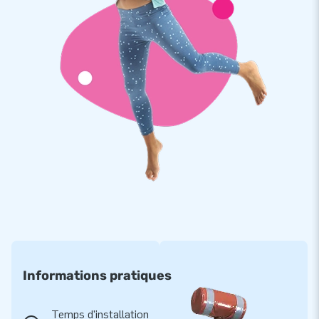
circuit gonflable pendant de nombreuses années.
Des milliers de clients ont choisi JB Gonflables
Nous sommes fiers que des milliers de clients aient choisi
d'acquérir une structure gonflable chez JB Gonflables. Depuis
de nombreuses années, nous faisons bondir de joie des
personnes du monde entier. Grâce à notre équipe de
designers, de développeurs et de logitique, nous proposons
des attractions gonflables uniques qui sont de plus en plus
appréciées par nos clients. Associées à notre service
professionnel et à notre livraison, cela fait de nous un
fournisseur de premier plan en matière de châteaux
gonflables.
Informations pratiques
Temps d'installation