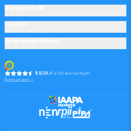
À propos de JB
Contact
Op de hoogte blijven?
9.5/10
JB a 142 avis sur Kiyoh
Écrire un avis ->