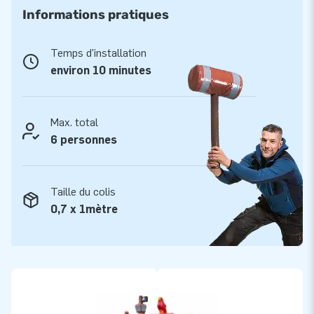
les anniversaires, les mariages, les évènments sportifs et
Informations pratiques
communaux ou tout autre évènement festif ! De plus, le
combo toboggan pirate est également couvert de sorte que
Temps d'installation
le toit protège les enfants de la pluie et du soleil.
environ 10 minutes
Le combo toboggan pirate est livré en une seule partie et est
facile à transporter.
Max. total
D'autre part, le château gonflable est fourni avec une
6 personnes
soufflerie, des piquets d’ancrage, un sac de transport et un
manuel/carnet de suivi. Ainsi tout est livré complet, prêt à
Taille du colis
l’emploi!
0,7 x 1mètre
Qualité et garantie
Les châteaux gonflables JB sont renforcés avec une
quadruple couture, protégée d’une couverture PVC sur toute
la piste de saut et endroits réputés fragiles. De plus, les
structures gonflables JB sont fabriquées à partir de PVC de