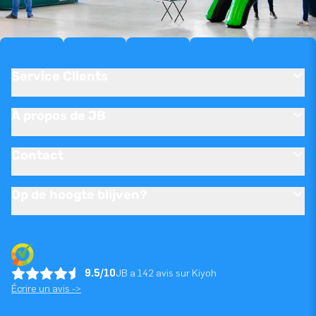
Service Clients
À propos de JB
Contact
Op de hoogte blijven?
9.5/10
JB a 142 avis sur Kiyoh
Écrire un avis ->