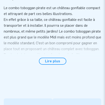
Le combo toboggan pirate est un château gonflable compact
et attrayant de part ces belles illustrations.
En effet grâce à sa taille, ce château gonflable est facile à
transporter et à installer. Il pourrra se placer dans de
nombreux, et même petits jardins! Le combo toboggan pirate
est plus grand que le modèle Midi mais est moins profond que
le modèle standard, C’est un bon compromi pour gagner en
place tout en proposant un château complet avec toboggan.
De plus, le toboggan étant en façade, cela facilite
l’emplacement de la structure ainsi que sa surveillance. Ce
Lire plus
château gonflable comporte aussi de beaux éléments 3D
dans le thème de la structure qui attire les regards et donc
les utlisateurs.
Commodité et service
Le combo toboggan pirate s'installe rapidement en 10
minutes seulement. Cette structure gonflable est Idéale pour