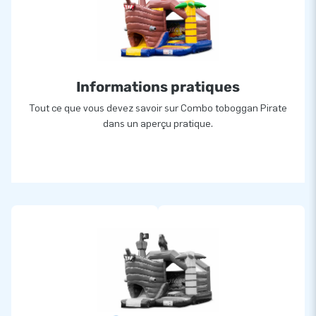
haute qualité:
- Densité minimum de 650-680g/m2
- Ignifugé résistant au feu, catégorisé M2
- Couleur inaltérable
Informations pratiques
Par ailleurs, JB est convaincu de sa haute qualité et pour
Tout ce que vous devez savoir sur Combo toboggan Pirate
cela offre une garantie unique de 5 ans pour le combo
dans un aperçu pratique.
toboggan pirate et pour tous ses châteaux et attractions
gonflables. Ainsi, JB vous assure une longue durée de vie
pour toutes vos structures gonflables.
Plus de 15.000 clients ont également choisi JB
Le fabricant JB a permis, depuis plus de 15 ans, aux enfants
et grands enfants du monde entier de sauter et s’amuser
avec ses attractions gonflables. De plus, les équipes de
conception, de développement et de logistique fournissent et
innovent en permanence des attractions gonflables uniques !
JB c'est aussi l'assurance d’un service et d’une livraison