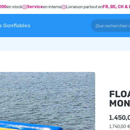
000
en stock
Service
en interne
Livraison partout en
FR, BE, CH 
s Gonflables
FLO
MON
1.450,
1.740,00 