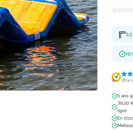
3.2
NE
JB a 1
5 ans g
39,00 €
ligne
En stoc
Meilleu