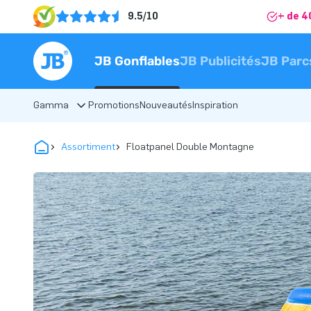
9.5/10
+ de 4
JB Gonflables
JB Publicités
JB Parc
Gamma
Promotions
Nouveautés
Inspiration
Assortiment
Floatpanel Double Montagne