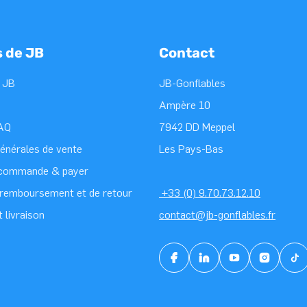
s de JB
Contact
 JB
JB-Gonflables
Ampère 10
FAQ
7942 DD Meppel
générales de vente
Les Pays-Bas
 commande & payer
e remboursement et de retour
+33 (0) 9.70.73.12.10
t livraison
contact@jb-gonflables.fr