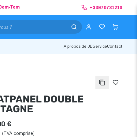
& Dom-Tom
+33970731210
À propos de JB
Service
Contact
ATPANEL DOUBLE
TAGNE
00 €
€ (TVA comprise)