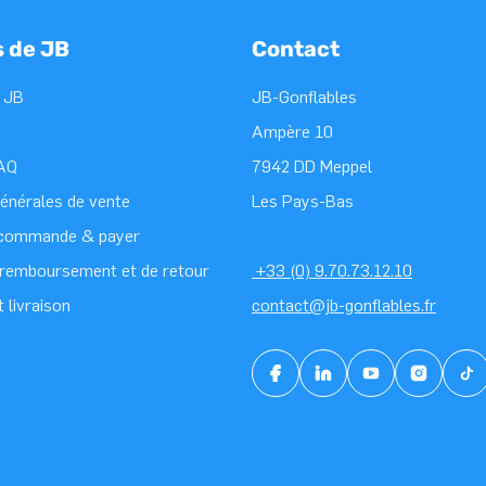
s de JB
Contact
 JB
JB-Gonflables
Ampère 10
FAQ
7942 DD Meppel
générales de vente
Les Pays-Bas
 commande & payer
e remboursement et de retour
+33 (0) 9.70.73.12.10
t livraison
contact@jb-gonflables.fr