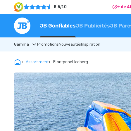
9.5/10
+ de 4
JB Gonflables
JB Publicités
JB Parc
Gamma
Promotions
Nouveautés
Inspiration
Assortiment
Floatpanel Iceberg