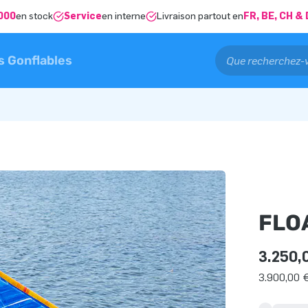
000
en stock
Service
en interne
Livraison partout en
FR, BE, CH 
s Gonflables
FLO
3.250,
3.900,00 