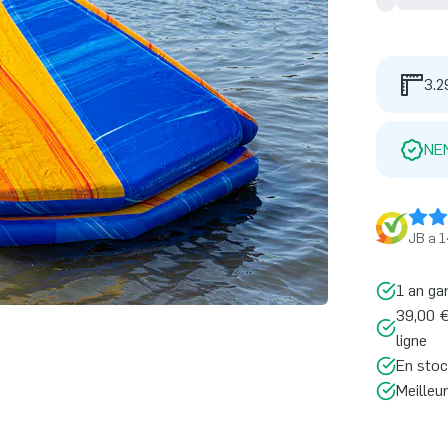
3.2
NE
JB a 1
1 an ga
39,00 €
ligne
En stoc
Meilleu