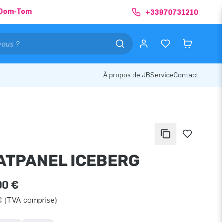
& Dom-Tom
+33970731210
À propos de JB
Service
Contact
ATPANEL ICEBERG
00 €
€ (TVA comprise)