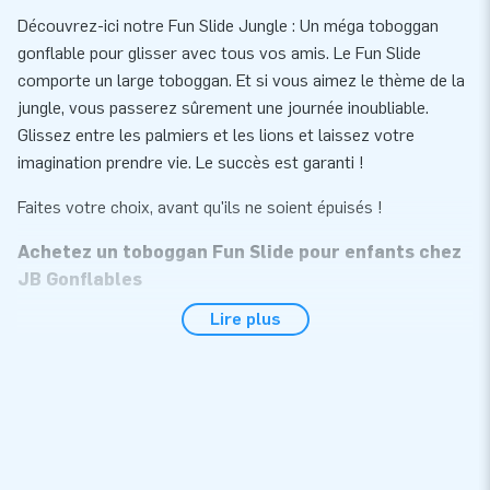
Découvrez-ici notre Fun Slide Jungle : Un méga toboggan
gonflable pour glisser avec tous vos amis. Le Fun Slide
comporte un large toboggan. Et si vous aimez le thème de la
jungle, vous passerez sûrement une journée inoubliable.
Glissez entre les palmiers et les lions et laissez votre
imagination prendre vie. Le succès est garanti !
Faites votre choix, avant qu'ils ne soient épuisés !
Achetez un toboggan Fun Slide pour enfants chez
JB Gonflables
Lire plus
Ce toboggan gonflable est l'attraction parfaite pour tout
événement. Un toboggan Fun Slide gonflable offre des heures
de plaisir. Avec vos amis, vous pouvez glisser et jouer
pendant des heures. Ce toboggan professionnel est facile et
rapide à installer et à désinstaller. De plus, ce toboggan
gonflable est livré complet, prêt à l’emploi!