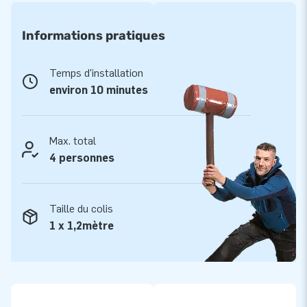
Vous cherchez un toboggan gonflable ?
Commandez un toboggan Fun Slide Jungle!
Informations pratiques
Vous pouvez acheter un toboggan gonflable professionnel
facilement et rapidement chez JB Gonflables. Vous voulez
Temps d'installation
commander votre Fun Slide gonflable en ligne, alors ajoutez
environ 10 minutes
votre toboggan Fun Slide préféré à votre panier et payez
directement en ligne. En quelques jours, vous recevrez votre
Fun Slide gonflable ! Vous pouvez donc commander une
Max. total
structure gonflable à la dernière minute et la recevoir à
4 personnes
temps. Tous les toboggans gonflables Fun Slide sont livrés
avec une soufflerie et sont garantis 5 ans. Alors achetez vite
Taille du colis
un grand toboggan à thème chez JB Gonflables et que la fête
1 x 1,2mètre
commence !