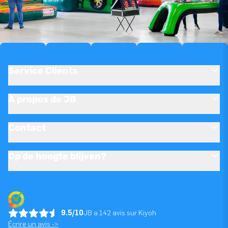
Service Clients
À propos de JB
Contact
Op de hoogte blijven?
9.5/10
JB a 142 avis sur Kiyoh
Écrire un avis ->