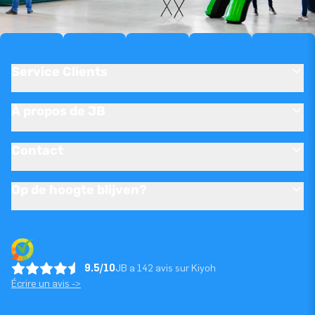
Service Clients
À propos de JB
Contact
Op de hoogte blijven?
9.5/10
JB a 142 avis sur Kiyoh
Écrire un avis ->