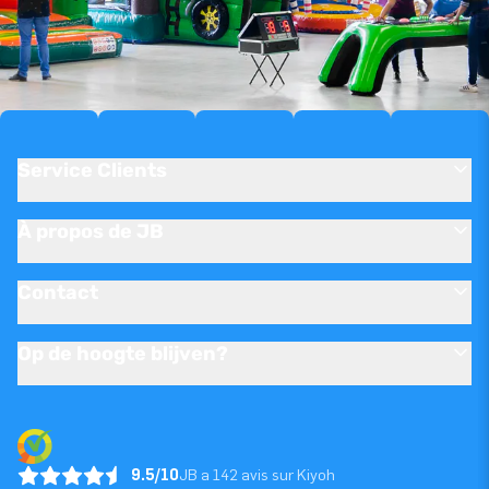
Service Clients
À propos de JB
Contact
Op de hoogte blijven?
9.5/10
JB a 142 avis sur Kiyoh