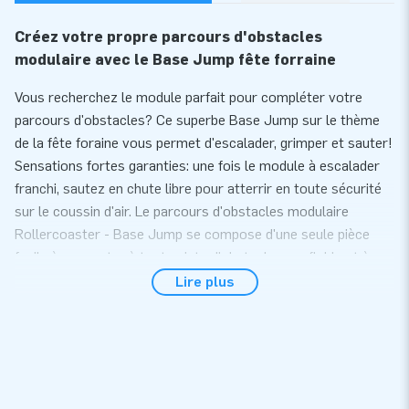
Créez votre propre parcours d'obstacles
modulaire avec le Base Jump fête forraine
Vous recherchez le module parfait pour compléter votre
parcours d'obstacles? Ce superbe Base Jump sur le thème
de la fête foraine vous permet d'escalader, grimper et sauter!
Sensations fortes garanties: une fois le module à escalader
franchi, sautez en chute libre pour atterrir en toute sécurité
sur le coussin d'air. Le parcours d'obstacles modulaire
Rollercoaster - Base Jump se compose d'une seule pièce
facile à connecter à toute piste d'obstacles gonflable et à
d'autres modules de parcours de chez JB Gonflables. Un défi
Lire plus
adapté à tous les âges!
Commandez facilement en ligne des modules pour
parcours d'obstacles
En ajoutant un module supplémentaire sur un parcours