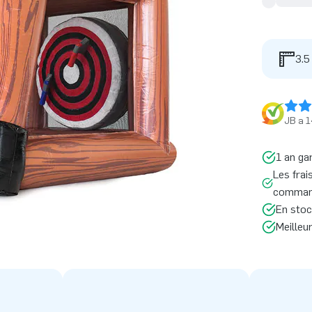
3.5
JB a 1
1 an ga
Les frai
command
En stoc
Meilleu