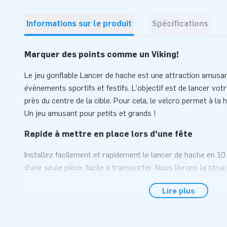
Informations sur le produit
Spécifications
Marquer des points comme un Viking!
Le jeu gonflable Lancer de hache est une attraction amusant
évènements sportifs et festifs. L'objectif est de lancer vot
près du centre de la cible. Pour cela, le velcro permet à la h
Un jeu amusant pour petits et grands !
Rapide à mettre en place lors d'une fête
Installez facilement et rapidement le lancer de hache en 1
d'une seule pièce, facile à transporter. Nous livrons la struc
6 haches, matériel d'ancrage, sac de transport et un manuel 
Lire plus
Haute qualité
Les structures gonflables JB sont fabriquées à partir de PV