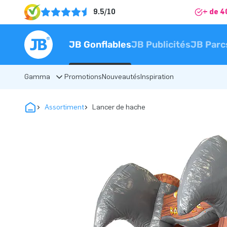
9.5/10
+ de 4
JB Gonflables
JB Publicités
JB Parc
Gamma
Promotions
Nouveautés
Inspiration
Assortiment
Lancer de hache