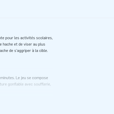
e pour les activités scolaires,
re hache et de viser au plus
ache de s'aggriper à la cible.
0 minutes. Le jeu se compose
ture gonflable avec soufflerie,
clair. Bref, tout est complet!
C de haute densité, ignifugé