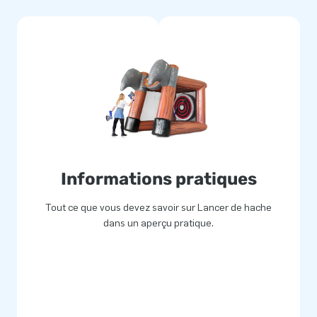
droits réputés fragiles sont
ongue de vie.
ela offre une garantie unique de
ela en va de même pour le
 vie pour toutes vos
ts et grands enfants du monde
Informations pratiques
s. De plus, les équipes de
 et innovent en permanence
Tout ce que vous devez savoir sur Lancer de hache
nce d’un service et d’une
dans un aperçu pratique.