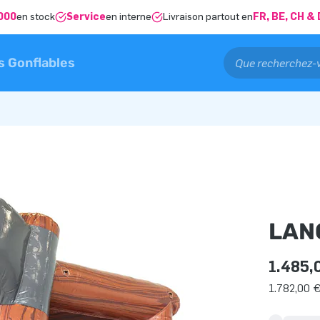
000
en stock
Service
en interne
Livraison partout en
FR, BE, CH 
s Gonflables
LAN
1.485,
1.782,00 