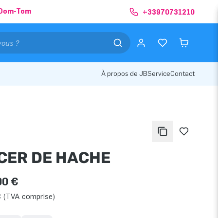
& Dom-Tom
+33970731210
À propos de JB
Service
Contact
CER DE HACHE
00 €
€ (TVA comprise)