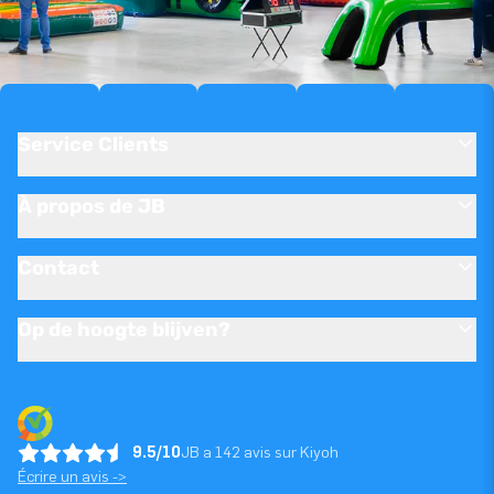
Service Clients
À propos de JB
Contact
Op de hoogte blijven?
9.5/10
JB a 142 avis sur Kiyoh
Écrire un avis ->