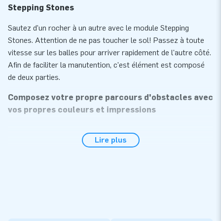
Stepping Stones
Sautez d'un rocher à un autre avec le module Stepping
Stones. Attention de ne pas toucher le sol! Passez à toute
vitesse sur les balles pour arriver rapidement de l'autre côté.
Afin de faciliter la manutention, c'est élément est composé
de deux parties.
Composez votre propre parcours d'obstacles avec
vos propres couleurs et impressions
Le Giga Parcours Modulable comprend plus de 40 modules
Lire plus
différents qui peuvent être raccordés les uns aux autres
comme vous le souhaitez! Plus il y a de modules, plus le
parcours est long jusqu'à Infiniment long!
Ce Giga parcours d'obstacles est plus spacieux en longueur
et en largeur que le parcours standard, ce qui vous permet de
relever le défi à plusieurs en même temps. Avec ce giga
parcours modulable, vous créez le parcours qui vous