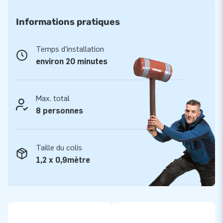
convient. Tous les modules peuvent également être utilisés
séparément les uns des autres. Choisissez-les dans la
Informations pratiques
couleur ou l'impression que vous souhaitez et vous aurez
votre parcours unique et clairement reconnaissable. Un vrai
Temps d'installation
accroche-regard !
environ 20 minutes
Tous les modules du parcours sont livrés
complets
Max. total
Ce parcours est fabriqué à partir de matériaux de la plus
8 personnes
haute qualité. Les bâches en PVC sont très denses et
résistantes.Elles sont également de haute brillance et faciles
Taille du colis
à nettoyer. En coopération avec l'Institut Keurmerk de
1,2 x 0,9mètre
Zoetermeer, organisme indépendant de certification, tous les
modules du giga parcours ont été testés et certifiés à la
norme EN14960. Nous les fournissons avec soufflerie(s),
matériel d'ancrage, sac de transport et manuel clair. Vous
avez donc tout ce qu'il vous faut pour profiter pleinement de
votre achat!