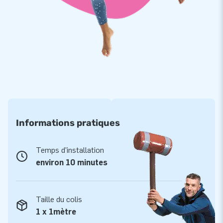
vos achats. Ceci explique aussi l’excellente garantie de 5 ans
qui est fournie lors de l’achat du jeu de limbo et de toutes les
structures gonflables JB.
JB: plus de 15 000 clients enthousiastes en 15 ans
Depuis plus de 15 ans, JB-Gonflables fabrique et fourni des
structures gonflables à plus de 15.000 clients à travers le
monde. De plus, les équipes de conception, de
développement et de logistique fournissent et innovent en
permanence afin de proposer des attractions gonflables
Informations pratiques
uniques ! JB c'est aussi l'assurance d’un service et d’une
livraison professionnels.
Temps d'installation
environ 10 minutes
Taille du colis
1 x 1mètre