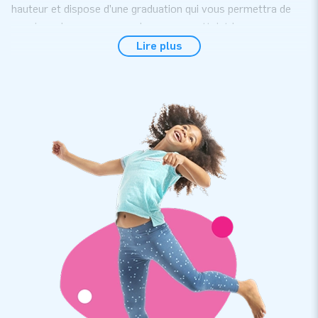
hauteur et dispose d’une graduation qui vous permettra de
savoir quel nouveau record vous avez atteint !
Lire plus
Facile à mettre en place
Le jeu de limbo se met facilement et rapidement en place en
5 minutes. C'est un jeu qui divertira facilement petits et
grands lors d'anniversaires, de kermesses, de fêtes de village
ou encore dans les centres de loisirs et campings !
De plus, le jeu de limbo est livré compact en une partie, facile
à transporter et à stocker. Bien sûr, tout est livré prêt à
l'emploi avec soufflerie, piquets d'ancrage, sac de transport
et manuel d'utilisation.
Excellente qualité et garantie unique de 5 ans
JB utilise des matériaux de très haute qualité pour la
conception de chacune de ses structures afin que vous
n’avez aucune inquiétude à avoir quant à la durée de vie de