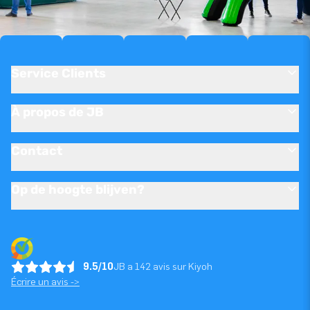
Service Clients
À propos de JB
Contact
Op de hoogte blijven?
9.5/10
JB a 142 avis sur Kiyoh
Écrire un avis ->