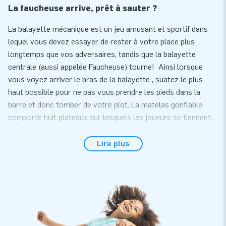
La faucheuse arrive, prêt à sauter ?
La balayette mécanique est un jeu amusant et sportif dans
lequel vous devez essayer de rester à votre place plus
longtemps que vos adversaires, tandis que la balayette
centrale (aussi appelée Faucheuse) tourne! Ainsi lorsque
vous voyez arriver le bras de la balayette , suatez le plus
haut possible pour ne pas vous prendre les pieds dans la
barre et donc tomber de votre plot. La matelas gonflable
comporte huit plateaux sur lesquels les joueurs se tiennent.
Livraison complète
Lire plus
Le matelas Lumber Jack pour Balayette Mécanique s'installe
facilement en 10 minutes environ. C'est une attraction qui
s'intègrera parfaitement lors d'anniversaires, de compétitions
sportives, team buildings ou tout autre évènement festif ou
sportif.