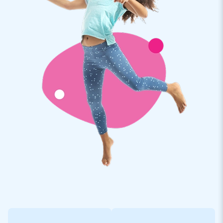
Par ailleurs, le matelas de reception gonflable pour
faucheuse est livré en une partie et est fourni avec la
soufflerie, piquets d’ancrage, sac de transport et
manuel/carnet de suivi. La
partie mécanique
de la balayette
est disponible
ici
.
Qualité et garantie
Les structures gonflables de JB sont renforcées avec une
quadruple couture, protégée d’une couverture PVC sur toute
la piste de saut et endroits réputés fragiles. De plus, elles
sont fabriquées à partir de PVC de haute qualité:
– Densité minimum de 650-680g/m2
– Ignifugé résistant au feu, catégorisé M2
– Couleur inaltérable
Par ailleurs, JB est convaincu de sa haute qualité et pour