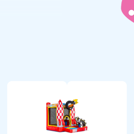
 sur le thème bandes
ufflerie, du matériel
à installer. Que vous louiez ce
tilisiez vous-même, vous
re produit gonflable!
e en toute simplicité
aque création est un produit
durabilité. C'est pourquoi
le avec toboggan. Et si contre
pe de service est là pour vous