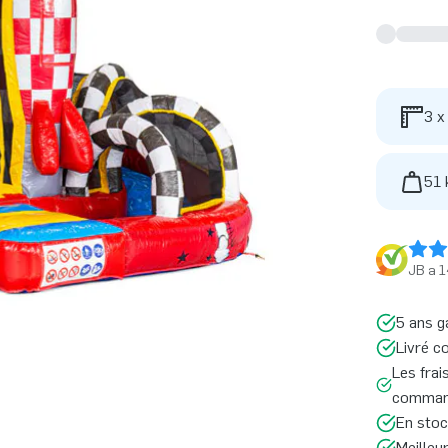
3 x
51 
JB a 1
5 ans g
Livré c
Les frai
command
En stoc
Meilleu