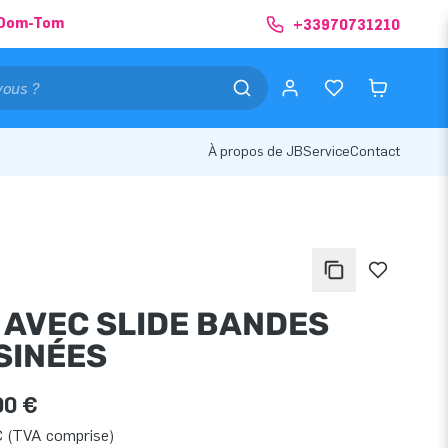
& Dom-Tom
+33970731210
À propos de JB
Service
Contact
I AVEC SLIDE BANDES
SINÉES
00 €
€ (TVA comprise)