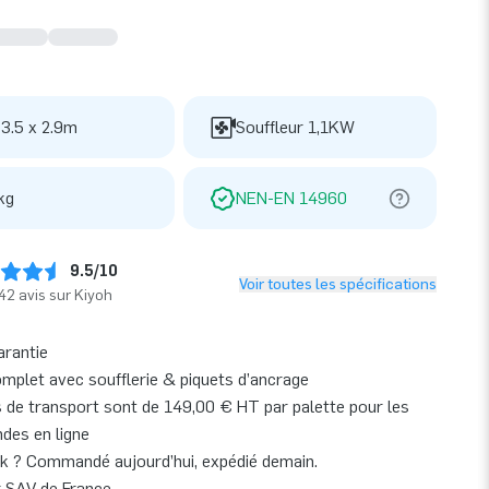
 3.5 x 2.9m
Souffleur 1,1KW
kg
NEN-EN 14960
9.5/10
Voir toutes les spécifications
42 avis sur Kiyoh
arantie
omplet avec soufflerie & piquets d’ancrage
s de transport sont de 149,00 € HT par palette pour les
es en ligne
k ? Commandé aujourd’hui, expédié demain.
r SAV de France