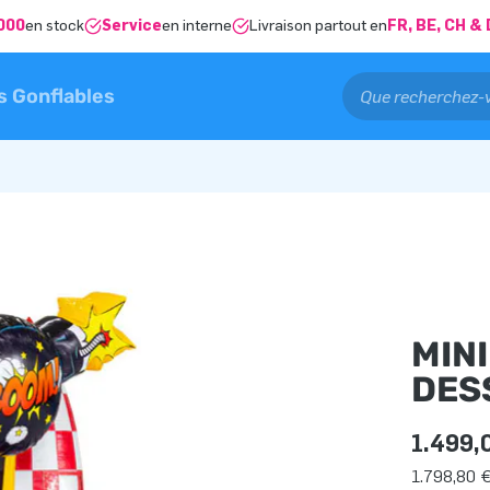
000
en stock
Service
en interne
Livraison partout en
FR, BE, CH 
s Gonflables
MIN
DES
1.499,
1.798,80 