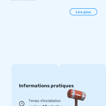
Acheter en ligne un mini château avec toboggan
Lire plus
dessinées
Ce château gonflable compact est livré complet avec une so
d'ancrage et un manuel très pratique. Il est facile et rapide 
château gonflable original et professionnel ou que vous l'u
pourrez vous amuser et profiter pendant des années de vot
Commandez des mini châteaux gonflables en lign
chez JB Gonflables
Notre collection de châteaux gonflables est très vaste! Ch
professionnel de haute qualité en termes d'expérience et de 
nous offrons une garantie sur chaque petit château gonflab
Informations pratiques
toute attente vous rencontrez le moindre souci, notre équi
aider.
Temps d'installation