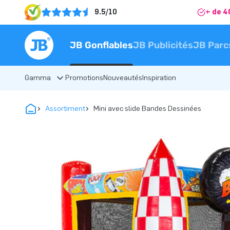
9.5/10
+ de 4
JB Gonflables
JB Publicités
JB Parc
Gamma
Promotions
Nouveautés
Inspiration
Assortiment
Mini avec slide Bandes Dessinées