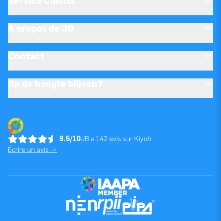
Service Clients
À propos de JB
Contact
Op de hoogte blijven?
9.5/10
JB a 142 avis sur Kiyoh
Écrire un avis ->