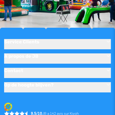
Service Clients
À propos de JB
Contact
Op de hoogte blijven?
9.5/10
JB a 142 avis sur Kiyoh