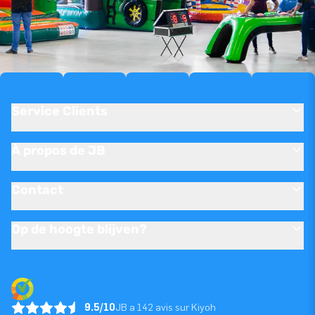
Service Clients
À propos de JB
Contact
Op de hoogte blijven?
9.5/10
JB a 142 avis sur Kiyoh