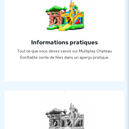
Qualité et garantie
Les châteaux gonflables JB sont renforcés avec une
quadruple couture, protégée d’une couverture PVC sur toute
la piste de saut et endroits réputés fragiles. De plus, les
structures gonflables JB sont fabriquées à partir de PVC de
haute qualité:
Informations pratiques
Tout ce que vous devez savoir sur Multiplay Chateau
- Densité minimum de 650-680g/m2
Gonflable conte de fées dans un aperçu pratique.
- Ignifugé résistant au feu, catégorisé M2
- Couleur inaltérable
Par ailleurs, JB est convaincu de sa haute qualité et pour
cela offre une garantie unique de 5 ans pour tous ses
châteaux et attractions gonflables. Ainsi, JB vous assure une
longue durée de vie pour toutes vos structures gonflables.
Plus de 15.000 clients ont également choisi JB
Le fabricant JB a permis, depuis plus de 15 ans, aux enfants