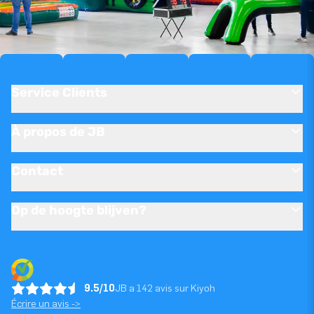
Service Clients
À propos de JB
Contact
Op de hoogte blijven?
9.5/10
JB a 142 avis sur Kiyoh
Écrire un avis ->