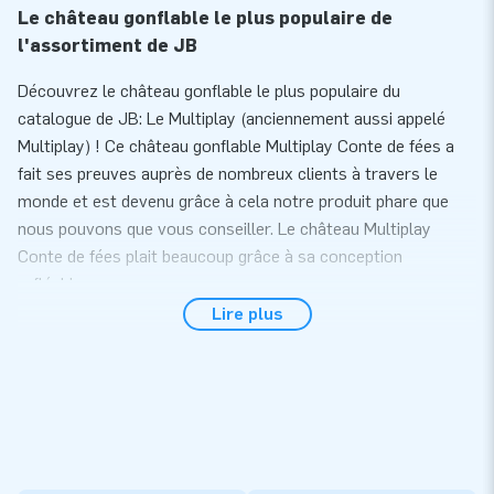
Le château gonflable le plus populaire de
l'assortiment de JB
Découvrez le château gonflable le plus populaire du
catalogue de JB: Le Multiplay (anciennement aussi appelé
Multiplay) ! Ce château gonflable Multiplay Conte de fées a
fait ses preuves auprès de nombreux clients à travers le
monde et est devenu grâce à cela notre produit phare que
nous pouvons que vous conseiller. Le château Multiplay
Conte de fées plait beaucoup grâce à sa conception
refléchie:
Lire plus
- Dimensions moyenne: pas trop grand, ni trop petit
- Des filets pour une plus grande visibilité et surveillance des
enfants
- Des obstacles et un toboggan pour des heures
d'amusement
- Toboggan en facade pour la visibilité, surveillance et la