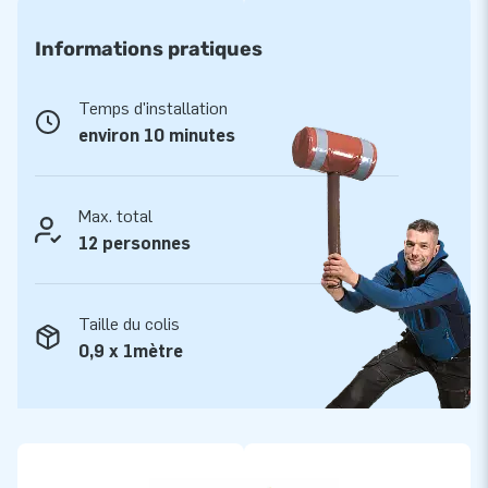
facilité d'utilisation
- Un design réaliste qui attire les regards
Informations pratiques
Vous l'aurez compris, avec le Multiplay Conte de fées, vous
Temps d'installation
êtes sûr de proposer un produit diversifié et apprécié de
environ 10 minutes
tous!
Commodité et service
Max. total
D'une part, le château gonflable Multiplay Conte de fées est
12 personnes
livré en une partie et est donc facile à transporter. Il s’installe
rapidement, sous environ 10 minutes . Par ailleurs, cette
structure gonflable est Idéale pour les anniversaires, les
Taille du colis
mariages, les évènments sportifs et communaux ou tout
0,9 x 1mètre
autre évènement festif! D'autre part, le château gonflable est
livré avec une soufflerie, des piquets d’ancrage, un sac de
transport et un manuel/carnet de suivi. Ainsi tout est livré
complet, prêt à l’emploi!