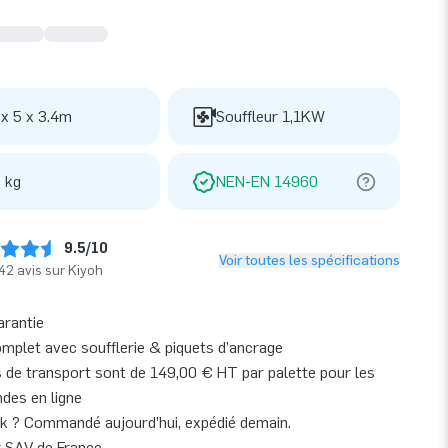
 x 5 x 3.4m
Souffleur 1,1KW
 kg
NEN-EN 14960
9.5/10
Voir toutes les spécifications
42 avis sur Kiyoh
arantie
omplet avec soufflerie & piquets d’ancrage
s de transport sont de 149,00 € HT par palette pour les
es en ligne
k ? Commandé aujourd’hui, expédié demain.
r SAV de France