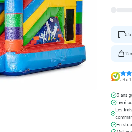
5.5
125
JB a 1
5 ans g
Livré c
Les frai
command
En stoc
Meilleu