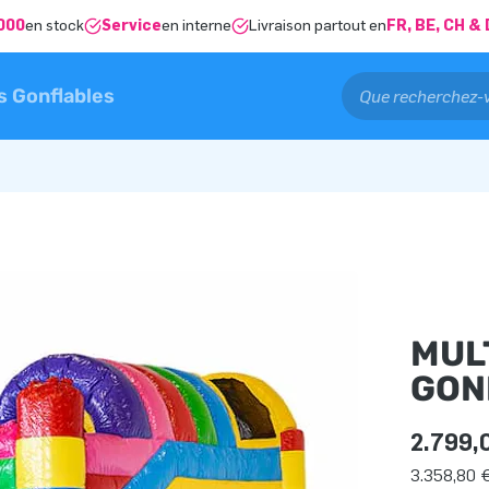
000
en stock
Service
en interne
Livraison partout en
FR, BE, CH 
s Gonflables
MUL
GON
2.799,
3.358,80 