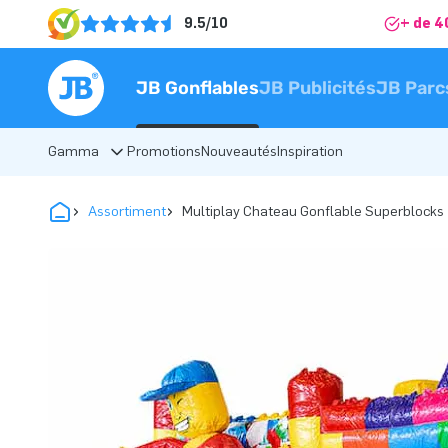
9.5/10
+ de 4
JB Gonflables
JB Publicités
JB Parc
Gamma
Promotions
Nouveautés
Inspiration
Assortiment
Multiplay Chateau Gonflable Superblocks