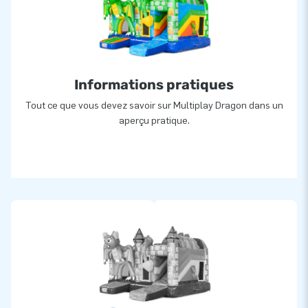
la piste de saut et endroits réputés fragiles. De plus, les
structures gonflables JB sont fabriquées à partir de PVC de
haute qualité:
- Densité minimum de 650-680g/m2
Informations pratiques
- Ignifugé résistant au feu, catégorisé M2
Tout ce que vous devez savoir sur Multiplay Dragon dans un
- Couleur inaltérable
aperçu pratique.
Par ailleurs, JB est convaincu de sa haute qualité et pour
cela offre une garantie unique de 5 ans pour tous ses
châteaux et attractions gonflables. Ainsi, JB vous assure une
longue durée de vie pour toutes vos structures gonflables.
Plus de 15.000 clients ont également choisi JB
Le fabricant JB a permis, depuis plus de 15 ans, aux enfants
et grands enfants du monde entier de sauter et s’amuser
avec ses attractions gonflables. De plus, les équipes de
conception, de développement et de logistique fournissent et