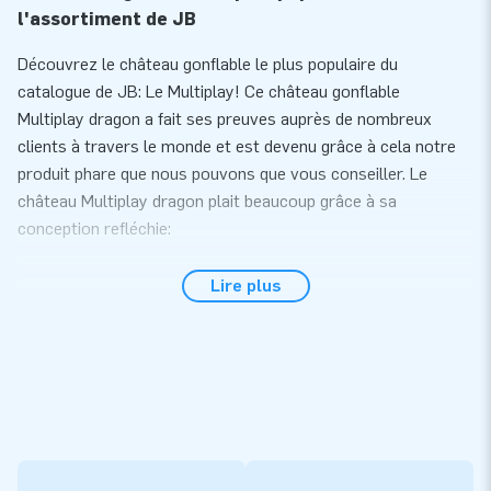
l'assortiment de JB
Découvrez le château gonflable le plus populaire du
catalogue de JB: Le Multiplay! Ce château gonflable
Multiplay dragon a fait ses preuves auprès de nombreux
clients à travers le monde et est devenu grâce à cela notre
produit phare que nous pouvons que vous conseiller. Le
château Multiplay dragon plait beaucoup grâce à sa
conception refléchie:
- Dimensions moyenne: pas trop grand, ni trop petit
Lire plus
- Des filets pour une plus grande visibilité et surveillance des
enfants
- Des obstacles et un toboggan pour des heures
d'amusement
- Toboggan en facade pour la visibilité, surveillance et la
facilité d'utilisation
- Un design réaliste qui attire les regards