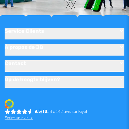
Service Clients
À propos de JB
Contact
Op de hoogte blijven?
9.5/10
JB a 142 avis sur Kiyoh
Écrire un avis ->