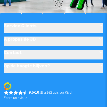
Service Clients
À propos de JB
Contact
Op de hoogte blijven?
9.5/10
JB a 142 avis sur Kiyoh
Écrire un avis ->