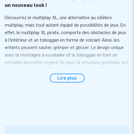
un nouveau look !
Découvrez le multiplay XL, une alternative au célèbre
multiplay, mais tout autant équipé de possibilités de jeux. En
effet, le multiplay XL pirate, comporte des obstacles de jeux
à l’intérieur et un toboggan en forme de volcan! Ainsi, les
enfants peuvent sauter, grimper et glisser. Le design unique
avec la montagne à escalader et le toboggan en font un
véritable accroche-regard. De plus, la structure gonflable est
couverte, donc utilisable même par temps de pluie. Par
ailleurs, les parents peuvent surveiller en toute sécurité leurs
Lire plus
enfants grâce aux filets présents sur les côtés du château.
Avec le Multiplay XL pirate, vos enfants auront une journée
fantastique !
Installation et service
Installez le Multiplay XL pirate facilement en moins de 10
minutes. Par exemple lors d’un anniversaire, d’une porte-