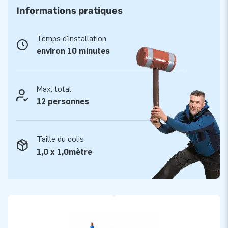
ouverte ou tout autre évènement festif. Le Multiplay XL est
Informations pratiques
livré compact en une seule pièce et est facile à transporter.
La structure gonflable est livrée avec la soufflerie, le matériel
Temps d'installation
d’ancrage, le sac de transport et un manuel clair. Tout est
environ 10 minutes
complet pour une belle expérience.
JB est synonyme de qualité
Max. total
Les châteaux gonflables JB sont renforcés en plusieurs
12 personnes
points, cousus plusieurs fois et sont fabriqués en PVC solide
et de haute qualité. Ils sont donc durables et faciles à
Taille du colis
entretenir. Le Multiplay XL est également fourni par JB avec
1,0 x 1,0mètre
une garantie de 5 ans. Cela vous permet d’offrir des années
de plaisir de jeu optimal avec ce produit.
Achetez le Multiplay XL pirate et offrez à vos clients la plus
belle des journées !
Plus de 15 000 clients ont également choisi JB