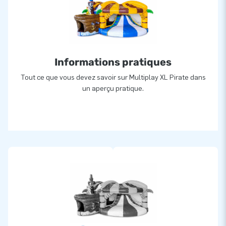
Depuis plus de 15 ans, Nous faisons littéralement sauter de
joie plus de 15 000 personnes dans le monde entier. Notre
équipe de concepteurs, de développeurs et de logisticiens
vous propose des attractions gonflables uniques de façon
Informations pratiques
grandiose ! Nos clients sont assurés de notre service et de
notre livraison professionnels. Ils nous appellent d’ailleurs
Tout ce que vous devez savoir sur Multiplay XL Pirate dans
aussi « creators of greatness ».
un aperçu pratique.