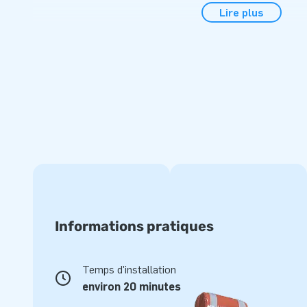
Lire plus
parcours est composé de deux parties afin de faciliter la m
parcours se placera parfaitement lors d’un événement sporti
communale, fête d'école ou dans un camping par exemple. D
cowboy est livré avec deux souffleries, des piquets d’ancra
manuel/carnet de suivi. Ainsi tout est livré complet, prêt à l
Qualité et garantie
Les structures gonflables JB sont renforcées avec une qua
couverture PVC sur toute la piste de saut et endroits réputé
fabriquées à partir de PVC de haute qualité:
- Densité minimum de 650-680g/m2
- Ignifugé résistant au feu, catégorisé M2
Informations pratiques
- Couleur inaltérable
Par ailleurs, JB est convaincu de sa haute qualité et pour c
Temps d'installation
5 ans pour tous ses châteaux et attractions gonflables. Ai
environ 20 minutes
durée de vie pour toutes vos structures gonflables. Ache
offrez à vos clients un jour inoubliable.