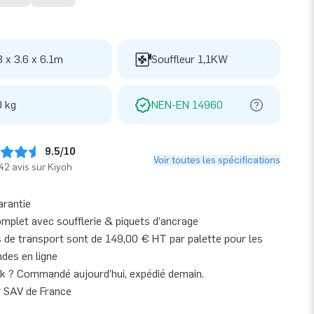
3 x 3.6 x 6.1m
Souffleur 1,1KW
 kg
NEN-EN 14960
9.5/10
Voir toutes les spécifications
42 avis sur Kiyoh
arantie
omplet avec soufflerie & piquets d’ancrage
s de transport sont de 149,00 € HT par palette pour les
es en ligne
k ? Commandé aujourd’hui, expédié demain.
r SAV de France