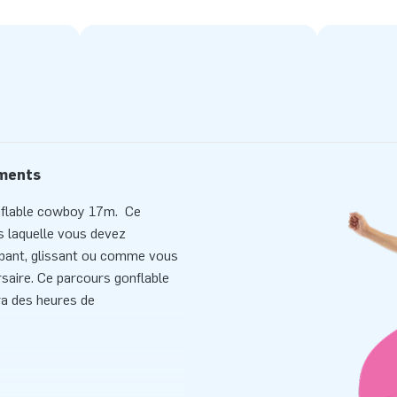
ements
onflable cowboy 17m. Ce
s laquelle vous devez
ampant, glissant ou comme vous
rsaire. Ce parcours gonflable
ra des heures de
en 15 minutes environ. Le