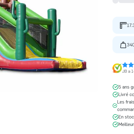
17.
340
JB a 1
5 ans g
Livré c
Les frai
command
En stoc
Meilleu