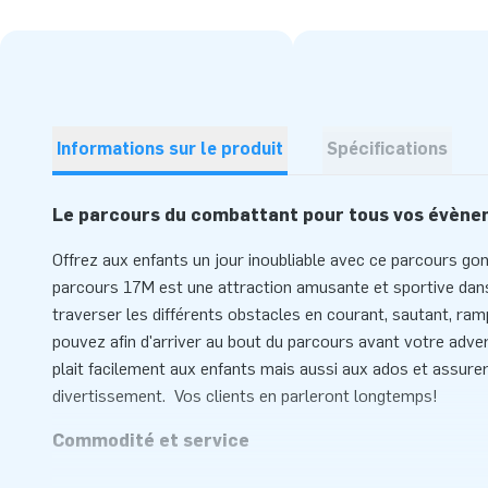
Informations sur le produit
Spécifications
Le parcours du combattant pour tous vos évèn
Offrez aux enfants un jour inoubliable avec ce parcours g
parcours 17M est une attraction amusante et sportive dan
traverser les différents obstacles en courant, sautant, r
pouvez afin d'arriver au bout du parcours avant votre adve
plait facilement aux enfants mais aussi aux ados et assure
divertissement. Vos clients en parleront longtemps!
Commodité et service
D'une part, ce parcours cowboy 17m s’installe rapidement, 