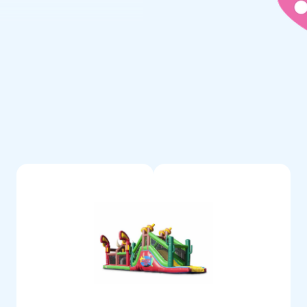
anutention et le stockage. Ce
f , lors d'une fête
'autre part, le parcours
ge, un sac de transport et un
’emploi.
druple couture, protégée d’une
s fragiles. De plus, elles sont
ela offre une garantie unique de
nsi, JB vous assure une longue
tez ce parcours cowboy 17m et