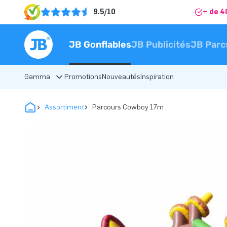
9.5/10
+ de 4
JB Gonflables
JB Publicités
JB Parc
Gamma
Promotions
Nouveautés
Inspiration
Assortiment
Parcours Cowboy 17m