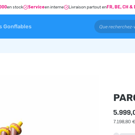
000
en stock
Service
en interne
Livraison partout en
FR, BE, CH 
s Gonflables
PAR
5.999,
7.198,80 