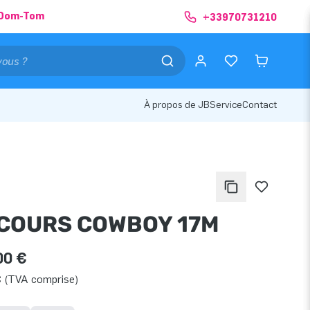
& Dom-Tom
+33970731210
À propos de JB
Service
Contact
COURS COWBOY 17M
00 €
€ (TVA comprise)