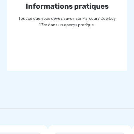
Informations pratiques
Tout ce que vous devez savoir sur Parcours Cowboy
ts et grands enfants du monde
17m dans un aperçu pratique.
s. De plus, les équipes de
 et innovent en permanence
nce d’un service et d’une