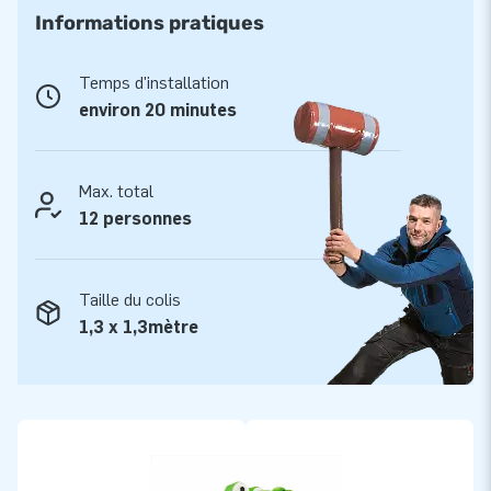
Ce parcours d'obstacles est un beau produit : il est
Informations pratiques
complètement entouré de filets et donc conforme aux
dernières directives. Le parcours se compose de 2 parties, ce
Temps d'installation
qui le rend facile à manipuler. De plus, le parcours peut être
environ 20 minutes
prolongé avec les Jumping Balls, ce qui vous permet de faire
un parcours de plus de 19 mètres de long ! Le parcours
13,5M Crocodile est livré avec une soufflerie, un matériel
Max. total
d'ancrage, un sac de transport et un manuel clair. bref: tout
12 personnes
est inclus, prêt à l'emploi!
Des années de plaisir de jeu
Taille du colis
Toutes nos structures gonflables sont renforcées en
1,3 x 1,3mètre
plusieurs points et cousues plusieurs fois. De plus, bien
entendu, tous les produits sont fabriqués à partir de PVC
robuste et de haute qualité. C'est pourquoi ils sont durables
et faciles à entretenir. Avec le parcours 13,5M, vous
choisissez un produit de qualité pour des années de plaisir de
jeu.