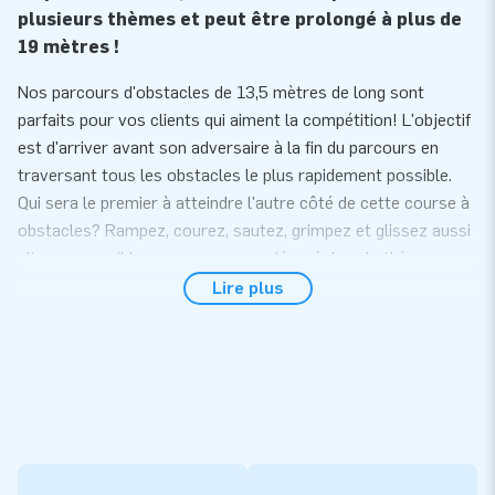
plusieurs thèmes et peut être prolongé à plus de
19 mètres !
Nos parcours d'obstacles de 13,5 mètres de long sont
parfaits pour vos clients qui aiment la compétition! L'objectif
est d'arriver avant son adversaire à la fin du parcours en
traversant tous les obstacles le plus rapidement possible.
Qui sera le premier à atteindre l'autre côté de cette course à
obstacles? Rampez, courez, sautez, grimpez et glissez aussi
vite que possible sur ce parcours décoré dans le thème
Crocodile.
Lire plus
Cette course à obstacles est très amusante car vous
pouvez l'allonger avec les Jumping balls gonflables
assorties. De cette façon, vous avez parcours encore plus
amusant à proposer à vos clients!
Facile à transporter et à installer