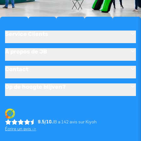
Service Clients
À propos de JB
Contact
Op de hoogte blijven?
9.5/10
JB a 142 avis sur Kiyoh
Écrire un avis ->