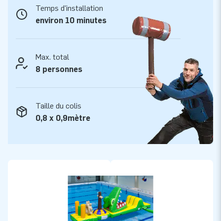
depuis plus de 15 ans et cela auprès de plus de 15.000 clients
Temps d'installation
à travers le monde. Ce fort développement est le fruit d'un
environ 10 minutes
travail professionnel effectué par des équipes de
concepteurs, d'innovation, de conseil et de logistique qui
offrent des attractions gonflables uniques! JB c'est
Max. total
l'assurance d'un suivi, d'un service, d'une fabrication et d'une
8 personnes
livraison professionnels.
Taille du colis
0,8 x 0,9mètre