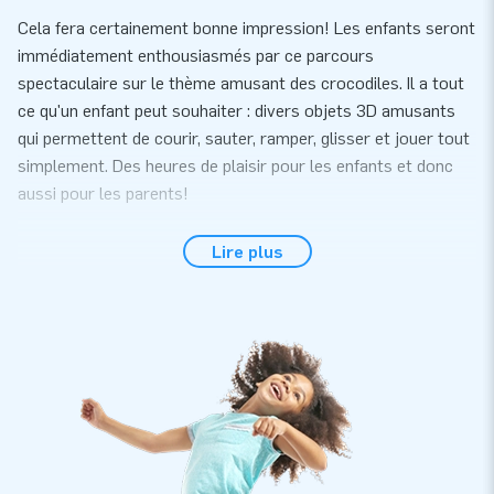
Cela fera certainement bonne impression! Les enfants seront
immédiatement enthousiasmés par ce parcours
spectaculaire sur le thème amusant des crocodiles. Il a tout
ce qu'un enfant peut souhaiter : divers objets 3D amusants
qui permettent de courir, sauter, ramper, glisser et jouer tout
simplement. Des heures de plaisir pour les enfants et donc
aussi pour les parents!
Sécurité et service
Lire plus
Nous veillons à ce que nos attractions aquatiques soient
sécuritaires pour tous. Ainsi, tous nos jeux gonflables
aquatiques sont certifiés selon la norme de sécurité et de
qualité NEN-EN 15649:2009. C'est pourquoi vous recevrez de
notre part avec chaque attraction aquatique un certificat
d'inspection reconnu, un carnet de bord et un manuel clair. De
plus, le parcours d'obstacles crocodile de 7m est fourni avec
le matériel d'ancrage, une soufflerie et une rallonge de tube