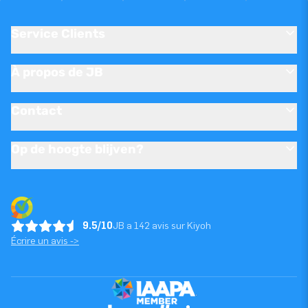
Service Clients
À propos de JB
Contact
Op de hoogte blijven?
9.5/10
JB a 142 avis sur Kiyoh
Écrire un avis ->