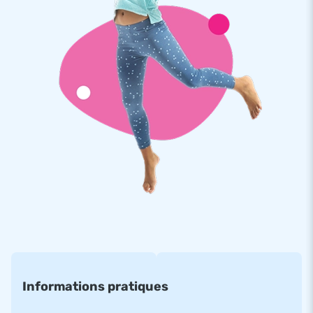
de 10M afin que la soufflerie permanente soit suffisament
éloignée de l'eau comme l'indique l'exigence de sécurité. Tout
a été pensé, tout est livré prêt à l'emploi!
Les exigences de qualité élevées de JB
Toutes les structures JB sont fabriquées à partir de PVC
solide, de haute qualité avec une densité minimum de 650 à
680g/m2. Cette toile particulière de PVC a été traitée en
amont pour résiter au chlore et aux influences de l'eau libre.
De plus, toutes nos structures gonflables sont cousues à
multiples reprises sur les endroits réputés fragiles afin de
garantir une haute solidité. Ainsi vous bénéficiez d'une
garantie d'un an avec l'achat du parcours d'obstacles
crocodile de 7m/ de la Pate-forme croco 3 obstacles 7M.
JB a déjà servi plus de 15 000 clients
Informations pratiques
JB est fabricant et fournisseur de structures gonflables