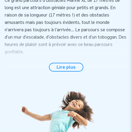
Ce grand parcours d'obstacles Marine XL de 17 mètres de
long est une attraction géniale pour petits et grands. En
raison de sa longueur (17 mètres !) et des obstacles
amusants mais pas toujours évidents, tout le monde
n'arrivera pas toujours à l'arrivée.... Le parcours se compose
d'un mur d'escalade, d'obstacles divers et d'un toboggan. Des
heures de plaisir sont à prévoir avec ce beau parcours
gonflable.
Agrément de sécurité approuvé
Lire plus
JB conçoit et produit des attractions gonflables qui peuvent
être utilisées en toute sécurité par n'importe qui depuis des
années. Les jeux gonflables aquatiques fabriqués par JB sont
certifiés selon la norme de sécurité et de qualité NEN-EN
15649:2009. C'est pourquoi vous recevrez avec chaque
attraction aquatique un certificat d'inspection reconnu, un
carnet de bord et un manuel clair. De plus, le parcours
d'obstacles Marine XL 17M est fourni avec le matériel