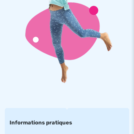
d'ancrage, une soufflerie et une rallonge de tube de 10M afin
que la soufflerie permanente soit suffisament éloignée de
l'eau comme l'indique l'exigence de sécurité. Tout a été
pensé, tout est livré prêt à l'emploi!
Faites confiance à la haute qualité des produits
JB
Toutes les structures JB sont fabriquées à partir de PVC
solide, de haute qualité avec une densité minimum de 650 à
680g/m2. Cette toile particulière de PVC a été traitée en
amont pour résister au chlore et aux influences de l'eau libre.
De plus, toutes nos structures gonflables sont cousues à
multiples reprises sur les endroits réputés à risques afin de
garantir une haute solidité. Ainsi vous bénéficiez d'une
garantie d'un an avec l'achat du parcours d'obstacles Marine
XL 17M.
Informations pratiques
Plus de 15 000 clients ont également choisi JB