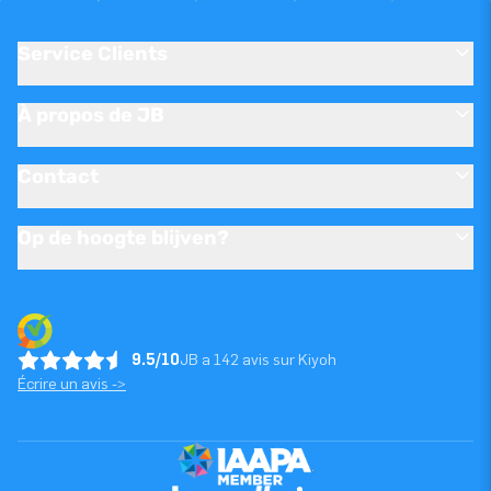
Service Clients
À propos de JB
Contact
Op de hoogte blijven?
9.5/10
JB a 142 avis sur Kiyoh
Écrire un avis ->