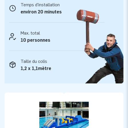
Temps d'installation
JB est fabricant et fournisseur de structures gonflables
environ 20 minutes
depuis plus de 15 ans et cela auprès de plus de 15.000 clients
à travers le monde. Ce fort développement est le fruit d'un
travail professionnel effectué par des équipes de
Max. total
concepteurs, d'innovation, de conseil et de logistique qui
10 personnes
offrent des attractions gonflables uniques! JB c'est
l'assurance d'un suivi, d'un service, d'une fabrication et d'une
livraison professionnels.
Taille du colis
1,2 x 1,1mètre