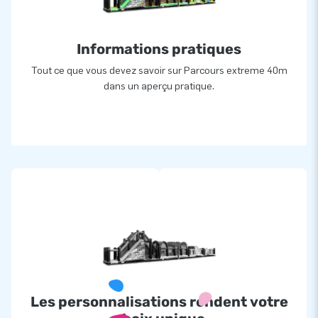
cela offre une garantie unique de 5 ans pour ce parcours
Extreme 40m mais aussi pour tous ses châteaux et
attractions gonflables. Ainsi, JB vous assure une longue
Informations pratiques
durée de vie pour toutes vos structures gonflables.
Tout ce que vous devez savoir sur Parcours extreme 40m
dans un aperçu pratique.
Plus de 15.000 clients ont également choisi JB
Le fabricant JB a permis, depuis plus de 15 ans, aux enfants
et grands enfants du monde entier de sauter et s’amuser
avec ses attractions gonflables. De plus, les équipes de
conception, de développement et de logistique fournissent et
innovent en permanence des attractions gonflables uniques !
JB c'est aussi l'assurance d’un service et d’une livraison
professionnels.
Numéros d'articles
Partie 1: art.02.070.011.070
Les personnalisations rendent votre
Partie 2: art.02.070.011.071