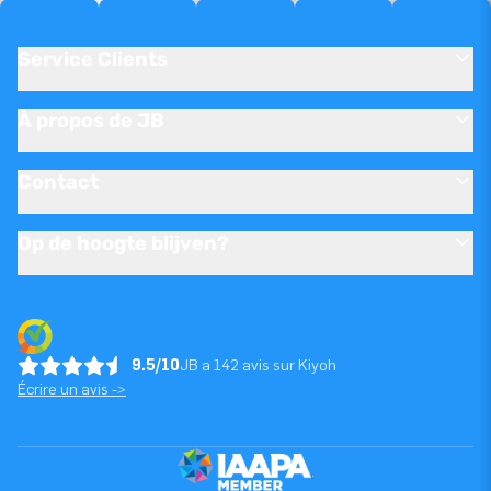
Service Clients
À propos de JB
Contact
Op de hoogte blijven?
9.5/10
JB a 142 avis sur Kiyoh
Écrire un avis ->