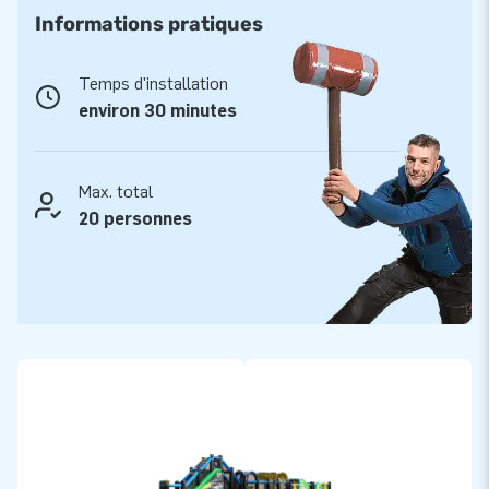
D’autre part, le Parcours Extreme 40m est livré avec
Informations pratiques
souffleries, piquets d’ancrage, sac de transport et un
manuel/carnet de suivi. Ainsi tout est livré complet, prêt à
Temps d'installation
l’emploi!
environ 30 minutes
Qualité et garantie
Les structures gonflables JB sont renforcés avec une
Max. total
quadruple couture, protégée d’une couverture PVC sur toute
20 personnes
la piste de saut et endroits réputés fragiles. De plus, les
structures gonflables JB sont fabriquées à partir de PVC de
haute qualité:
– Densité minimum de 650-680g/m2
– Ignifugé résistant au feu, catégorisé M2
– Couleur inaltérable
Par ailleurs, JB est convaincu de sa haute qualité et pour