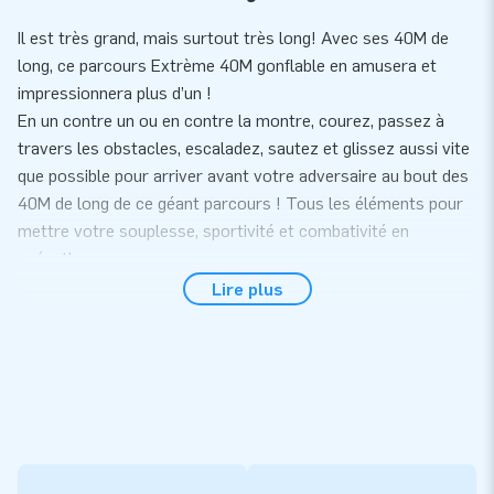
Il est très grand, mais surtout très long! Avec ses 40M de
long, ce parcours Extrème 40M gonflable en amusera et
impressionnera plus d’un !
En un contre un ou en contre la montre, courez, passez à
travers les obstacles, escaladez, sautez et glissez aussi vite
que possible pour arriver avant votre adversaire au bout des
40M de long de ce géant parcours ! Tous les éléments pour
mettre votre souplesse, sportivité et combativité en
exécution.
Lire plus
Commodité et service
D’une part, ce Parcours Extreme 40m est composé de 4
parties différentes afin de faciliter le transport et
l’installation. De plus, ce parcours extreme 40m se placera
parfaitement lors d’évènements communaux et sportifs ou
tout autre événement festif.