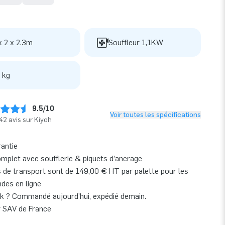
x 2 x 2.3m
Souffleur 1,1KW
 kg
9.5/10
Voir toutes les spécifications
42 avis sur Kiyoh
rantie
omplet avec soufflerie & piquets d’ancrage
s de transport sont de 149,00 € HT par palette pour les
es en ligne
k ? Commandé aujourd’hui, expédié demain.
r SAV de France