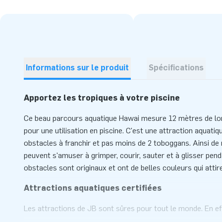
Informations sur le produit
Spécifications
Apportez les tropiques à votre piscine
Ce beau parcours aquatique Hawai mesure 12 mètres de lo
pour une utilisation en piscine. C'est une attraction aquatiq
obstacles à franchir et pas moins de 2 toboggans. Ainsi de 
peuvent s'amuser à grimper, courir, sauter et à glisser pend
obstacles sont originaux et ont de belles couleurs qui atti
Attractions aquatiques certifiées
Les attractions de JB sont sûres pour tout le monde. En ef
aquatiques sont certifiés selon la norme de sécurité et de