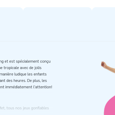
ng et est spécialement conçu
ue tropicale avec de jolis
manière ludique les enfants
ant des heures. De plus, les
rent immédiatement l'attention!
fet, tous nos jeux gonflables
 qualité NEN-EN 15649:2009.