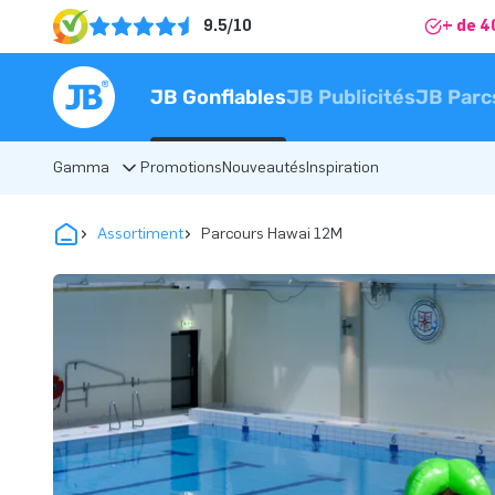
9.5/10
+ de 4
JB Gonflables
JB Publicités
JB Parc
Gamma
Promotions
Nouveautés
Inspiration
Assortiment
Parcours Hawai 12M