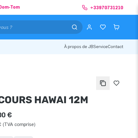
& Dom-Tom
+33970731210
À propos de JB
Service
Contact
COURS HAWAI 12M
00 €
€ (TVA comprise)