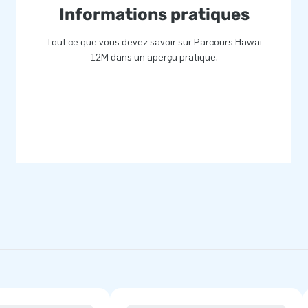
pteurs, d'innovation, de
Informations pratiques
es uniques! JB c'est
Tout ce que vous devez savoir sur Parcours Hawai
ne livraison professionnels.
12M dans un aperçu pratique.