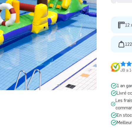
12 
122
JB a 1
1 an ga
Livré c
Les frai
command
En stoc
Meilleu