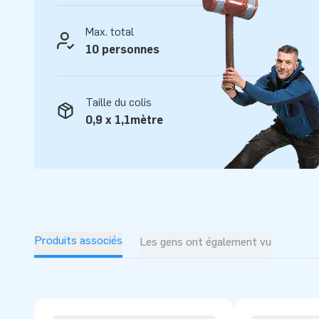
d'un travail professionnel effectué par des équipes de conce
conseil et de logistique qui offrent des attractions gonflabl
Max. total
l'assurance d'un suivi, d'un service, d'une fabrication et d'u
10 personnes
Taille du colis
0,9 x 1,1mètre
Produits associés
Les gens ont également vu