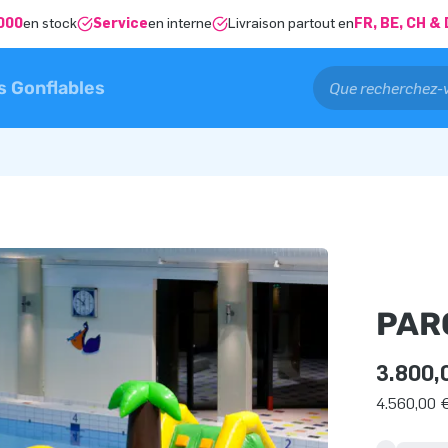
000
en stock
Service
en interne
Livraison partout en
FR, BE, CH 
s Gonflables
PAR
3.800,
4.560,00 