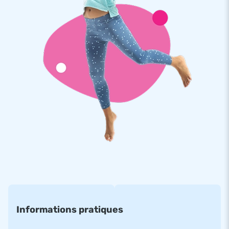
permanente soit suffisament éloignée de l'eau comme
l'indique l'exigence de sécurité. Tout a été pensé, tout est
livré prêt à l'emploi!
JB est synonyme de qualité supérieure
Toutes les structures JB sont fabriquées à partir de PVC
solide, de haute qualité avec une densité minimum de 650 à
680g/m2. Cette toile particulière de PVC a été traitée en
amont pour résister au chlore et aux influences de l'eau libre.
De plus, toutes nos structures gonflables sont cousues à
multiples reprises sur les endroits réputés à risques afin de
garantir une haute solidité. Ainsi vous bénéficiez d'une
garantie d'un an avec l'achat du parcours mega aventure XL
17M.
Faites confiance à JB, comme plus de 15 000
autres clients.
Informations pratiques