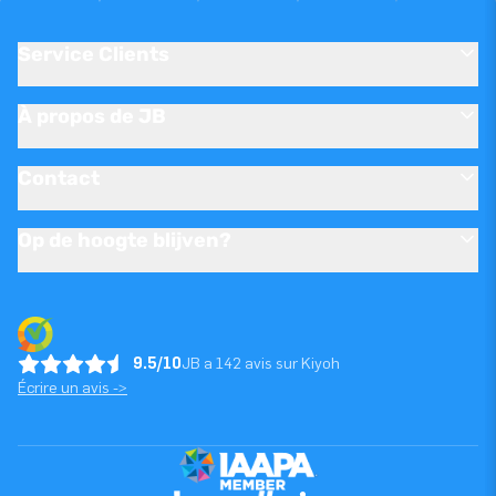
Service Clients
À propos de JB
Contact
Op de hoogte blijven?
9.5/10
JB a 142 avis sur Kiyoh
Écrire un avis ->