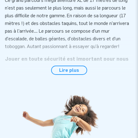
Ce grand parcours mega aventure XL de 17 mètres de long
n'est pas seulement le plus long, mais aussi le parcours le
plus difficile de notre gamme. En raison de sa longueur (17
mètres !) et des obstacles taquins, tout le monde n'arrivera
pas à l'arrivée.... Le parcours se compose d'un mur
d'escalade, de balles géantes, d'obstacles divers et d'un
toboggan. Autant passionnant à essayer qu'à regarder!
Jouer en toute sécurité est important pour nous
Lire plus
JB conçoit et produit des attractions gonflables qui peuvent
être utilisées en toute sécurité par n'importe qui depuis des
années. Les jeux gonflables aquatiques fabriqués par JB sont
certifiés selon la norme de sécurité et de qualité NEN-EN
15649:2009. C'est pourquoi vous recevrez avec chaque
attraction aquatique un certificat d'inspection reconnu, un
carnet de bord et un manuel clair. De plus, le parcours mega
aventure XL 17M est fourni avec le matériel d'ancrage, une
soufflerie et une rallonge de tube de 10M afin que la soufflerie