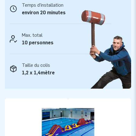
JB est fabricant et fournisseur de structures gonflables
Temps d'installation
depuis plus de 15 ans et cela auprès de plus de 15.000 clients
environ 20 minutes
à travers le monde. Ce fort développement est le fruit d'un
travail professionnel effectué par des équipes de
concepteurs, d'innovation, de conseil et de logistique qui
Max. total
offrent des attractions gonflables uniques! JB c'est
10 personnes
l'assurance d'un suivi, d'un service, d'une fabrication et d'une
livraison professionnels.
Taille du colis
1,2 x 1,4mètre