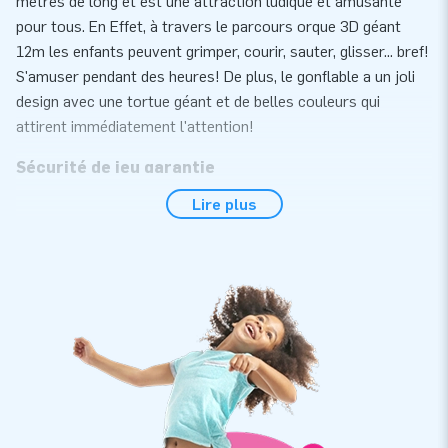
mètres de long et est une attraction ludique et amusante
pour tous. En Effet, à travers le parcours orque 3D géant
12m les enfants peuvent grimper, courir, sauter, glisser... bref!
S'amuser pendant des heures! De plus, le gonflable a un joli
design avec une tortue géant et de belles couleurs qui
attirent immédiatement l'attention!
Sécurité de jeu garantie
Lire plus
JB offre des attractions aquatiques sécuritaires depuis des
années. Les jeux gonflables aquatiques fabriqués par JB sont
certifiés selon la norme de sécurité et de qualité NEN-EN
15649:2009. C'est pourquoi vous recevrez avec chaque
attraction aquatique un certificat d'inspection reconnu, un
carnet de bord et un manuel clair. De plus, le parcours
orque 3D géant 12M est fourni avec le matériel d'ancrage,
une soufflerie et une rallonge de tube de 10M afin que la
soufflerie permanente soit suffisament éloignée de l'eau
comme l'indique l'exigence de sécurité. Tout a été pensé, tout