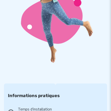
est livré prêt à l'emploi!
Garantie d'une qualité irréprochable
Toutes les structures JB sont fabriquées à partir de PVC
solide, de haute qualité avec une densité minimum de 650 à
680g/m2. Cette toile particulière de PVC a été traitée en
amont pour résister au chlore et aux influences de l'eau libre.
De plus, toutes nos structures gonflables sont cousues à
multiples reprises sur les endroits réputés à risques afin de
garantir une haute solidité. Ainsi vous bénéficiez d'une
garantie d'un an avec l'achat du parcours orque 3D géant 12M
.
Faites confiance à JB, comme plus de 15 000
autres clients.
Informations pratiques
JB est fabricant et fournisseur de structures gonflables
depuis plus de 15 ans et cela auprès de plus de 15.000 clients
Temps d'installation