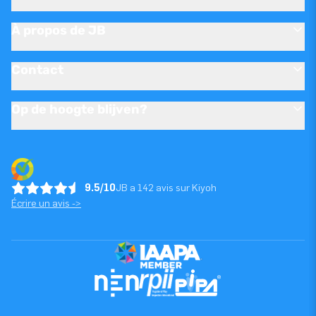
À propos de JB
Contact
Op de hoogte blijven?
9.5/10
JB a 142 avis sur Kiyoh
Écrire un avis ->