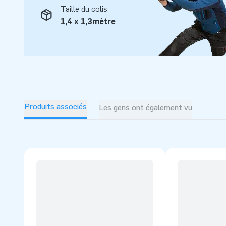
Taille du colis
02.070.012.107 (partie 1) + 02.070.012.108 (partie 2) - 3
1,4 x 1,3mètre
compléter le parcours d'obstacles de 19m
Produits associés
Les gens ont également vu