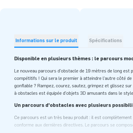
Informations sur le produit
Spécifications
Disponible en plusieurs thèmes : le parcours mod
Le nouveau parcours d'obstacle de 19 mètres de long est pa
compétitifs ! Qui sera le premier à atteindre l'autre côté d
gonflable ? Rampez, courez, sautez, grimpez et glissez sur
à obstacles est équipée d'objets 3D amusants dans le styl
Un parcours d'obstacles avec plusieurs possibil
Ce parcours est un très beau produit : il est complètement 
conforme aux dernières directives. Le parcours se compose d
rend facile à manipuler. Il s'agit d'une piste de 13,5 mètres