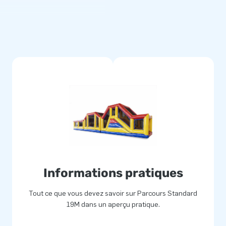
tres. L'attraction est livrée
manuel clair. Bref! Tout inclus.
ours d'obstacles de 13,5
eurs points et cousues
 fabriqués à partir de PVC
 et faciles à entretenir. Avec le
s années de plaisir de jeu.
Informations pratiques
nde entier de littéralement
de développement et de
Tout ce que vous devez savoir sur Parcours Standard
ctions gonflables uniques ! JB
19M dans un aperçu pratique.
ssionnels.