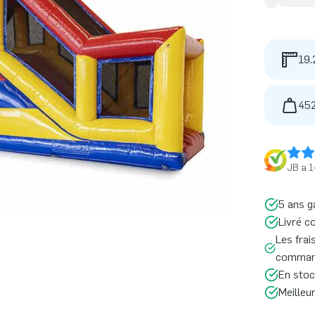
19.
452
JB a 1
5 ans g
Livré c
Les frai
command
En stoc
Meilleu