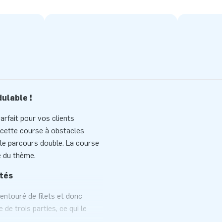
ulable !
rfait pour vos clients
e cette course à obstacles
 le parcours double. La course
e du thème.
ités
entouré de filets et donc
e trois parties, ce qui le
, qui se compose de deux parties