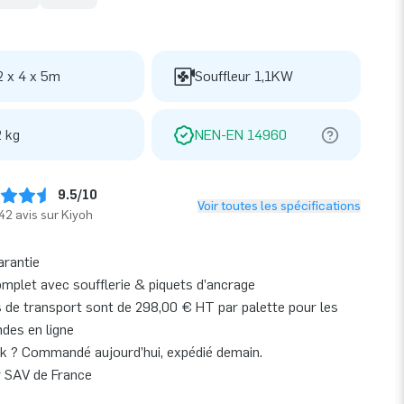
2 x 4 x 5m
Souffleur 1,1KW
 kg
NEN-EN 14960
9.5/10
Voir toutes les spécifications
42 avis sur Kiyoh
arantie
omplet avec soufflerie & piquets d’ancrage
s de transport sont de 298,00 € HT par palette pour les
es en ligne
k ? Commandé aujourd’hui, expédié demain.
r SAV de France