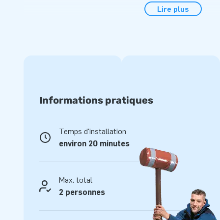
Lire plus
et peut être prolongée par des Jumping balls d'environ 6 mè
avec souffleries, matériel d'ancrage, sac de transport et un 
Les Jumping balls ne peuvent être utilisées qu'avec le parc
mètres.
Des années de plaisir de jeu
Toutes nos structures gonflables sont renforcées en plusi
Informations pratiques
plusieurs fois. De plus, bien entendu, tous les produits sont
robuste et de haute qualité. C'est pourquoi ils sont durables
Temps d'installation
parcours 19M, vous choisissez un produit de qualité pour de
environ 20 minutes
Plus de 15 000 clients ont également choisi JB
Depuis plus de 15 ans, nous avons permis à des gens du mo
Max. total
sauter dans les airs. De plus, les équipes de conception, 
2 personnes
logistique fournissent et innovent en permanence des attra
c'est aussi l'assurance d’un service et d’une livraison profe