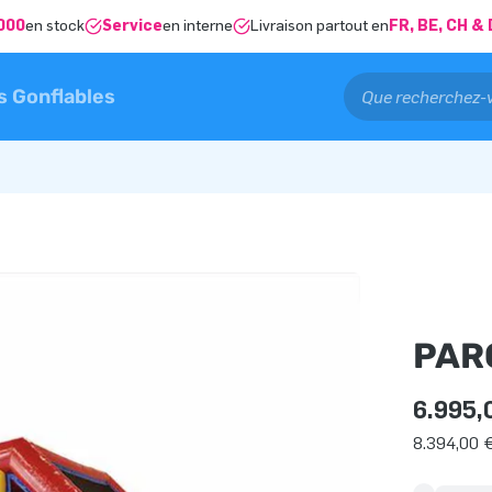
000
en stock
Service
en interne
Livraison partout en
FR, BE, CH 
s Gonflables
PAR
6.995,
8.394,00 