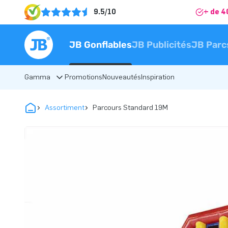
9.5/10
+ de 4
JB Gonflables
JB Publicités
JB Parc
Gamma
Promotions
Nouveautés
Inspiration
Assortiment
Parcours Standard 19M