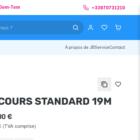
& Dom-Tom
+33970731210
À propos de JB
Service
Contact
COURS STANDARD 19M
00 €
€ (TVA comprise)