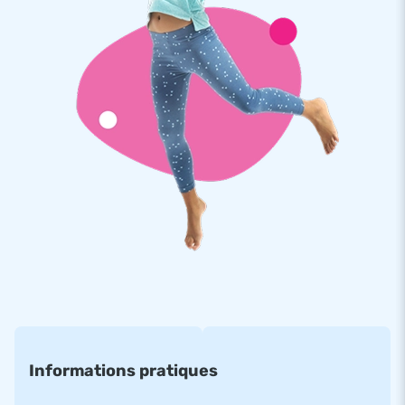
d'ancrage, une soufflerie et une rallonge de tube de 10M afin
que la soufflerie permanente soit suffisament éloignée de
l'eau comme l'indique l'exigence de sécurité. Tout a été
pensé, tout est livré prêt à l'emploi!
Toile de PVC solide
Toutes les structures JB sont fabriquées à partir de PVC
solide, de haute qualité avec une densité minimum de 650 à
680g/m2. Cette toile particulière de PVC a été traitée en
amont pour résister au chlore et aux influences de l'eau libre.
De plus, toutes nos structures gonflables sont cousues à
multiples reprises sur les endroits réputés à risques afin de
garantir une haute solidité. Ainsi vous bénéficiez d'une
garantie d'un an avec l'achat du parcours XL double toboggan
pirate 16M.
Des attractions gonflables uniques
Informations pratiques