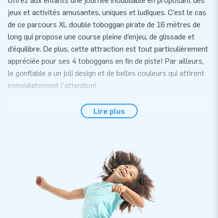
Offrez aux enfants une journée inoubliable en proposant des
jeux et activités amusantes, uniques et ludiques. C'est le cas
de ce parcours XL double toboggan pirate de 16 mètres de
long qui propose une course pleine d’enjeu, de glissade et
d’équilibre. De plus, cette attraction est tout particulièrement
appréciée pour ses 4 toboggans en fin de piste! Par ailleurs,
le gonflable a un joli design et de belles couleurs qui attirent
immédiatement l'attention!
La sécurité avant tout
Lire plus
JB conçoit et produit des attractions gonflables qui peuvent
être utilisées en toute sécurité par n'importe qui depuis des
années. Les jeux gonflables aquatiques fabriqués par JB sont
certifiés selon la norme de sécurité et de qualité NEN-EN
15649:2009. C'est pourquoi vous recevrez avec chaque
attraction aquatique un certificat d'inspection reconnu, un
carnet de bord et un manuel clair. De plus, le parcours XL
double toboggan pirate 16M est fourni avec le matériel