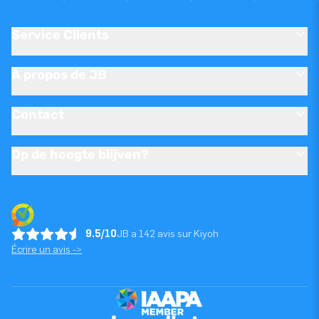
Service Clients
À propos de JB
Contact
Op de hoogte blijven?
9.5/10
JB a 142 avis sur Kiyoh
Écrire un avis ->