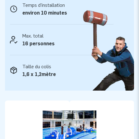
JB est fabricant et fournisseur de structures gonflables
Temps d'installation
depuis plus de 15 ans et cela auprès de plus de 15.000 clients
environ 10 minutes
à travers le monde. Ce fort développement est le fruit d'un
travail professionnel effectué par des équipes de
concepteurs, d'innovation, de conseil et de logistique qui
Max. total
offrent des attractions gonflables uniques! JB c'est
16 personnes
l'assurance d'un suivi, d'un service, d'une fabrication et d'une
livraison professionnels.
Taille du colis
1,6 x 1,2mètre