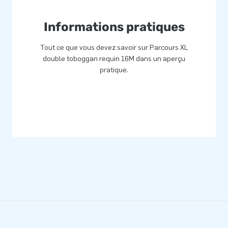
puis plus de 15 ans et cela
Informations pratiques
t développement est le fruit
Tout ce que vous devez savoir sur Parcours XL
pteurs, d'innovation, de
double toboggan requin 16M dans un aperçu
es uniques! JB c'est
pratique.
ne livraison professionnels.