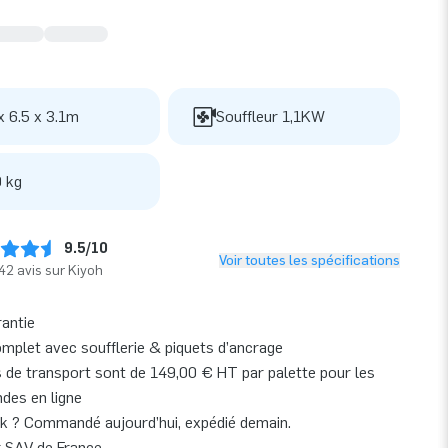
x 6.5 x 3.1m
Souffleur 1,1KW
 kg
9.5/10
Voir toutes les spécifications
42 avis sur Kiyoh
rantie
omplet avec soufflerie & piquets d’ancrage
s de transport sont de 149,00 € HT par palette pour les
es en ligne
k ? Commandé aujourd’hui, expédié demain.
r SAV de France