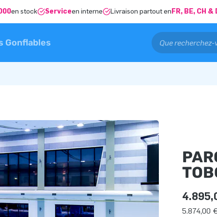
000
en stock
Service
en interne
Livraison partout en
FR, BE, CH 
s Gonflables
PAR
TOB
4.895,
5.874,00 