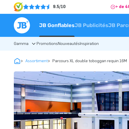
9.5/10
+ de 4
JB Gonflables
JB Publicités
JB Parc
Gamma
Promotions
Nouveautés
Inspiration
Assortiment
Parcours XL double toboggan requin 16M