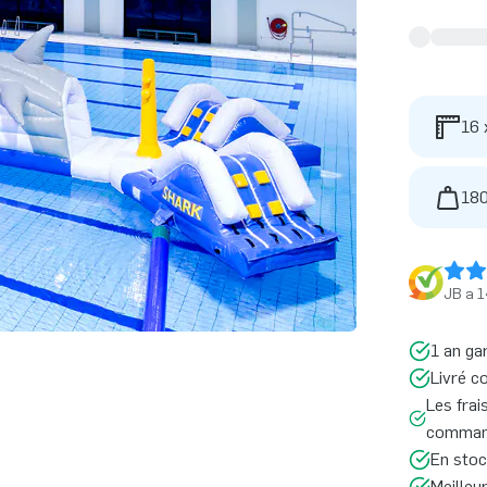
16 
180
JB a 1
1 an ga
Livré c
Les frai
command
En stoc
Meilleu