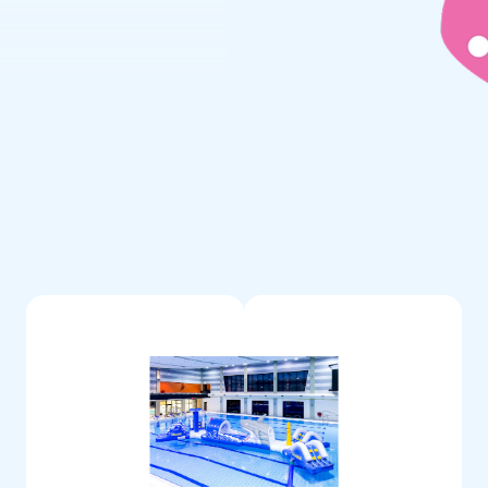
 être utilisées en toute
lables aquatiques fabriqués par
 NEN-EN 15649:2009. C'est
 certificat d'inspection
 parcours XL double toboggan
erie et une rallonge de tube de
gnée de l'eau comme l'indique
à l'emploi!
lide, de haute qualité avec
ière de PVC a été traitée en
re. De plus, toutes nos
r les endroits réputés à
ciez d'une garantie d'un an