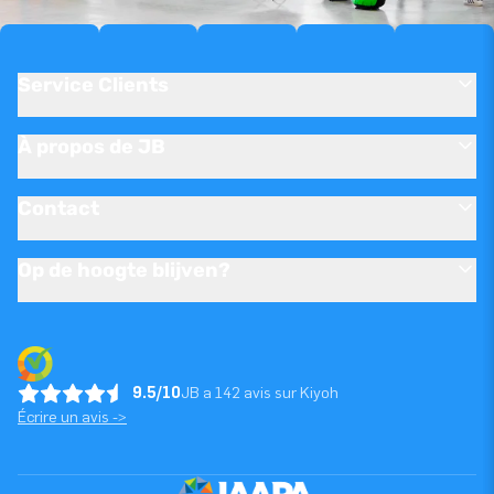
Service Clients
À propos de JB
Contact
Op de hoogte blijven?
9.5/10
JB a 142 avis sur Kiyoh
Écrire un avis ->