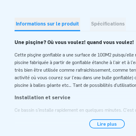
Informations sur le produit
Spécifications
Une pisçine? Où vous voulez! quand vous voulez!
Cette pisçine gonflable a une surface de 100M2 puisqu'elle
piscine fabriquée à partir de gonflable étanche à l'air et à l'
très bien être utilisée comme rafraichissement, comme terr
activité où vous courez sur l'eau dans une bulle gonflable
piscine à balles géante etc... Tant de possibilités d'utilisati
Installation et service
Ce bassin s'installe rapidement en quelques minutes. C'est 
pas de soufflerie en permanence ce qui veut dire qu'une foi
Lire plus
refermé et la structure reste gonflée pendant plusieurs s
regonflage. Cette pisçine gonflable étanche 10x10M est fou