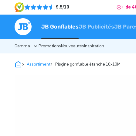
9.5/10
+ de 4
JB Gonflables
JB Publicités
JB Parc
Gamma
Promotions
Nouveautés
Inspiration
Assortiment
Pisçine gonflable étanche 10x10M