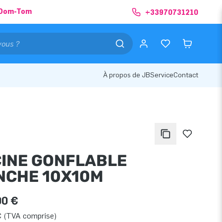
& Dom-Tom
+33970731210
À propos de JB
Service
Contact
ÇINE GONFLABLE
NCHE 10X10M
00 €
€ (TVA comprise)