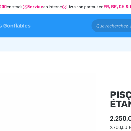
000
en stock
Service
en interne
Livraison partout en
FR, BE, CH 
s Gonflables
PIS
ÉTA
2.250,
2.700,00 