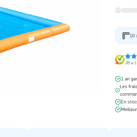
10 
JB a 1
1 an ga
Les frai
command
En stoc
Meilleu