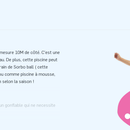
 mesure 10M de côté. C'est une
eau. De plus, cette piscine peut
ain de Sorbo ball ( cette
) ou comme piscine à mousse,
on selon la saison !
un gonflable qui ne necessite
s gonflé, le bouchon est
emaines sans necessité de
rnie avec gonfleur haute