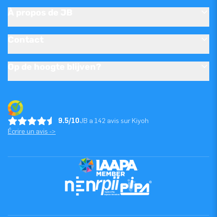
À propos de JB
Contact
Op de hoogte blijven?
9.5/10
JB a 142 avis sur Kiyoh
Écrire un avis ->