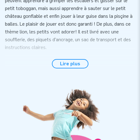
peuvent apprendre à grimper les escaliers et glisser sur le
petit toboggan, mais aussi apprendre à sauter sur le petit
château gonflable et enfin jouer à leur guise dans la pisçine à
balles. Le plaisir de jouer est donc garanti ! De plus, dans ce
thème lion, les petits vont adorer! Il est livré avec une
soufflerie, des piquets d'ancrage, un sac de transport et des
instructions claires.
Aire de jeux de qualité avec garantie
Lire plus
Cette aire de jeu gonflable est renforcée à plusieurs endroits
et cousue à plusieurs reprises. Elle est fabriquée en PVC
solide et de haute qualité, ce qui la rend durable et facile à
nettoyer. Le château gonflable est bien sûr livré avec une
garantie. Avec cette structure, vous offrez des années de
plaisir de jeu optimal. Achetez ce Playpark Lion et assurez-
vous de beaucoup de fun!
Des milliers de clients ont choisi JB Gonflables