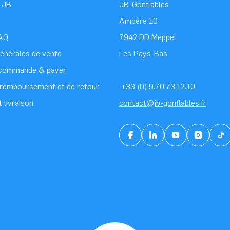
 JB
JB-Gonflables
Ampère 10
FAQ
7942 DD Meppel
générales de vente
Les Pays-Bas
 commande & payer
e remboursement et de retour
+33 (0) 9.70.73.12.10
t livraison
contact@jb-gonflables.fr