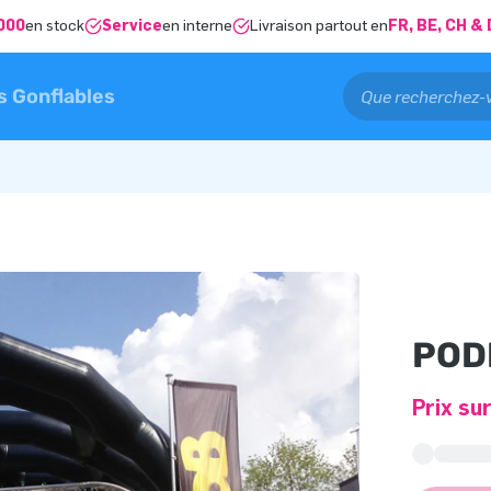
000
en stock
Service
en interne
Livraison partout en
FR, BE, CH 
s Gonflables
POD
Prix s