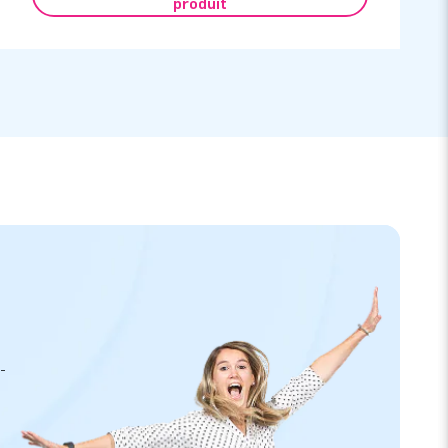
produit
-