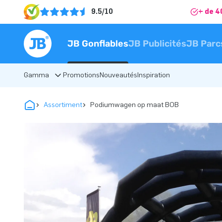
9.5/10
+ de 4
JB Gonflables
JB Publicités
JB Parc
Gamma
Promotions
Nouveautés
Inspiration
Assortiment
Podiumwagen op maat BOB