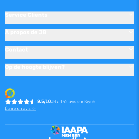
Service Clients
À propos de JB
Contact
Op de hoogte blijven?
9.5/10
JB a 142 avis sur Kiyoh
Écrire un avis ->