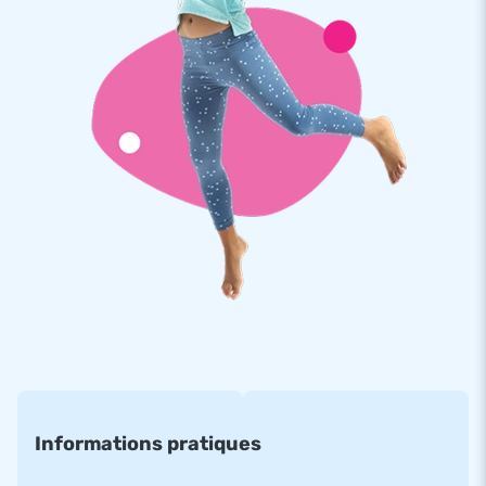
Le puissance 4 basket est fabriqué à partir de PVC solide
d'une densité de 425g/m2. C'est une structure qui est
renforcée avec une multiple couture sur zones à risques et
réputées fragiles. De plus, le PVC est Ignifugé résistant au
feu, catégorisé M2.
Par ailleurs, une garantie de 2 ans vous est offert avec
l'achat de cette structure. Ainsi, JB vous assure une longue
durée de vie pour tous vos achats de structures gonflables.
Plus de 15.000 clients ont également choisi JB
Le fabricant JB- Gonflables a permis, depuis plus de 15 ans,
aux enfants du monde entier de sauter et s’amuser avec ses
attractions gonflables. De plus, les équipes de conception, de
développement et de logistique fournissent et innovent en
permanence des attractions gonflables uniques ! JB c'est
Informations pratiques
aussi l'assurance d’un service et d’une livraison
professionnels.