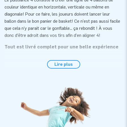
couleur identique en horizontale, verticale ou même en
diagonale! Pour ce faire, les joueurs doivent lancer leur
ballon dans le bon panier de basket! Ce n'est pas aussi facile
que cela n'y parait car le gonflable... ça rebondit ! À vous
donc d'être adroit dans vos tirs afin d'en aligner 4!
Tout est livré complet pour une belle expérience
Le puissance 4 basket s'installe rapidement et facilement en
Lire plus
moins de 10 minutes. Il s'intègrera facilement lors de tous
vos évènements tels que anniversaires, tournois sportifs,
centre de loisirs, rendez-vous d'associations etc... De plus, ce
jeu est apprécié pour sa petite taille car il peut se placer
n'importe où et est très facile à transporter. Par ailleurs,
nous fournissons cette structure gonflable avec soufflerie,
piquets d’ancrage, sac de transport et manuel/carnet de suivi.
Ainsi tout est livré complet, prêt à l’emploi.
Qualité et garantie