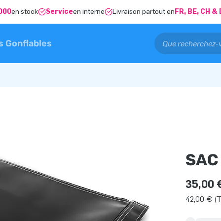
000
en stock
Service
en interne
Livraison partout en
FR, BE, CH 
s Gonflables
SAC
35,00 
42,00 € (