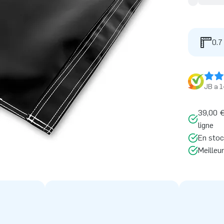
0.7
JB a 1
39,00 €
ligne
En stoc
Meilleu