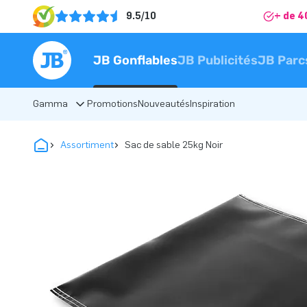
9.5/10
+ de 4
JB Gonflables
JB Publicités
JB Parc
Gamma
Promotions
Nouveautés
Inspiration
Assortiment
Sac de sable 25kg Noir