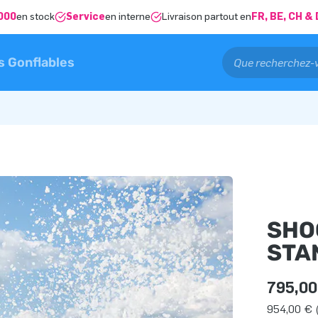
000
en stock
Service
en interne
Livraison partout en
FR, BE, CH 
s Gonflables
SHO
STA
795,00
954,00 € 