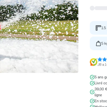
1.5
5 k
JB a 1
5 ans g
Livré c
39,00 €
ligne
En stoc
Meilleu