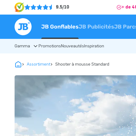
9.5/10
+ de 4
JB Gonflables
JB Publicités
JB Parc
Gamma
Promotions
Nouveautés
Inspiration
Assortiment
Shooter à mousse Standard