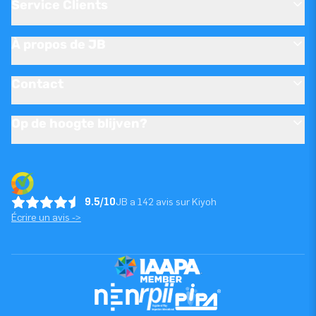
Service Clients
À propos de JB
Contact
Op de hoogte blijven?
9.5/10
JB a 142 avis sur Kiyoh
Écrire un avis ->