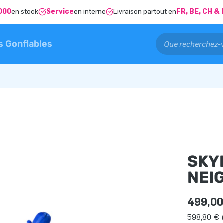
000
en stock
Service
en interne
Livraison partout en
FR, BE, CH 
s Gonflables
SKY
NEI
499,00
598,80 € 