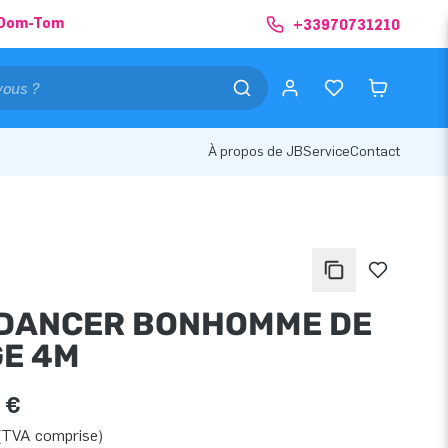
& Dom-Tom
+33970731210
À propos de JB
Service
Contact
DANCER BONHOMME DE
GE 4M
 €
(TVA comprise)