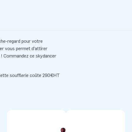
he-regard pour votre
r vous permet d’attirer
nti ! Commandez ce skydancer
 cette
soufflerie
coûte 290€HT