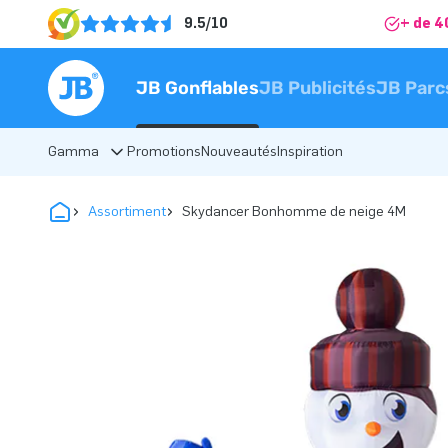
9.5/10
+ de 4
JB Gonflables
JB Publicités
JB Parc
Gamma
Promotions
Nouveautés
Inspiration
Assortiment
Skydancer Bonhomme de neige 4M