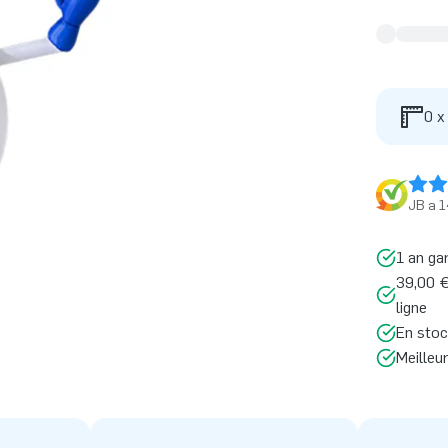
0 x
JB a 1
1 an ga
39,00 €
ligne
En stoc
Meilleu